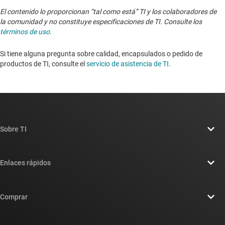
El contenido lo proporcionan “tal como está” TI y los colaboradores de
la comunidad y no constituye especificaciones de TI. Consulte los
términos de uso
.
Si tiene alguna pregunta sobre calidad, encapsulados o pedido de
productos de TI, consulte el
servicio de asistencia de TI
. ​​​​​​​​​​​​​​
Sobre TI
Información general sobre Acerca de TI
Enlaces rápidos
Carreras laborales
Contáctenos
Sala de redacción
Comprar
Foros de soporte de diseño de TI E2E™
Nuestras historias | Detrás del chip
Suites de API de TI