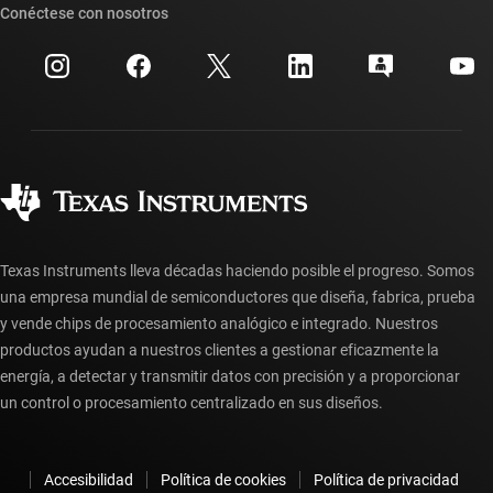
Búsqueda de referencias cruzadas
Conéctese con nosotros
Eventos
Cuentas de empresa myTI
Centro de atención al cliente
Relaciones con los inversionistas
Envío, pago e impuestos
Empaque
Fabricación
Preguntas frecuentes sobre pedidos
Calidad y confiabilidad
Ciudadanía corporativa
Distribuidores autorizados
Preguntas frecuentes sobre la cuenta myTI
Texas Instruments lleva décadas haciendo posible el progreso. Somos
una empresa mundial de semiconductores que diseña, fabrica, prueba
y vende chips de procesamiento analógico e integrado. Nuestros
productos ayudan a nuestros clientes a gestionar eficazmente la
energía, a detectar y transmitir datos con precisión y a proporcionar
un control o procesamiento centralizado en sus diseños.
Accesibilidad
Política de cookies
Política de privacidad