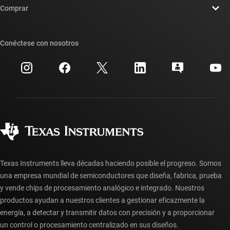
Sala de redacción
Comprar
Foros de soporte de diseño de TI E2E™
Nuestras historias | Detrás del chip
Suites de API de TI
Búsqueda de referencias cruzadas
Conéctese con nosotros
Eventos
Cuentas de empresa myTI
Centro de atención al cliente
Relaciones con los inversionistas
Envío, pago e impuestos
Empaque
Fabricación
Preguntas frecuentes sobre pedidos
Calidad y confiabilidad
Ciudadanía corporativa
Distribuidores autorizados
Preguntas frecuentes sobre la cuenta myTI
Texas Instruments lleva décadas haciendo posible el progreso. Somos
una empresa mundial de semiconductores que diseña, fabrica, prueba
y vende chips de procesamiento analógico e integrado. Nuestros
productos ayudan a nuestros clientes a gestionar eficazmente la
energía, a detectar y transmitir datos con precisión y a proporcionar
un control o procesamiento centralizado en sus diseños.