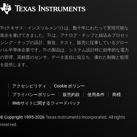
コーポレート・シティズンシップ
販売特約店
myTI アカウントの FAQ
TI (テキサス・インスツルメンツ) は、数十年にわたって実現可能な
進歩を遂げてきました。TI は、アナログ・チップと組込みプロセッ
シング・チップの設計、製造、テスト、販売に従事しているグロー
バル半導体企業です。TI の製品は、システム設計時に効率的な電力
の管理、高精度のセンサ、データ送信に役立ち、優れた制御と処理
を提供します。
アクセシビリティ
Cookie ポリシー
プライバシーポリシー
販売約款
使用条件
商標
Webサイトに関するフィードバック
© Copyright 1995-
2026
Texas Instruments Incorporated. All rights
reserved.