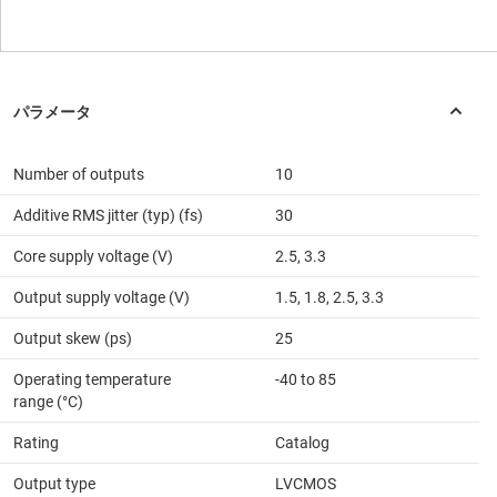
Number of outputs
10
Additive RMS jitter (typ) (fs)
30
Core supply voltage (V)
2.5, 3.3
Output supply voltage (V)
1.5, 1.8, 2.5, 3.3
Output skew (ps)
25
Operating temperature
-40 to 85
range (°C)
Rating
Catalog
Output type
LVCMOS