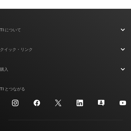
TI について
TI の概要
クイック・リンク
採用情報
お問い合わせ
ニュース
購入
TI E2E™ 設計サポート・フォーラム
ストーリー | チップ開発の舞台裏
TI API スイート
クロスリファレンス検索
TI とつながる
イベント
myTI 法人アカウント
カスタマー・サポート・センター
投資家向け情報
配送、お支払い、および税金
パッケージ
製造
ご注文に関する FAQ
品質と信頼性