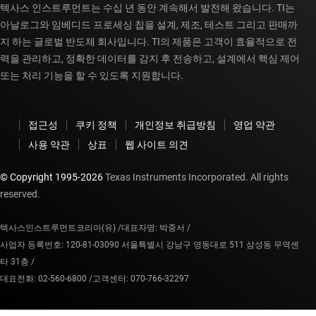
텍사스 인스트루먼트는 수십 년 동안 계속해서 발전해 왔습니다. TI는
아날로그와 임베디드 프로세싱 칩을 설계, 제조, 테스트 그리고 판매까
지 하는 글로벌 반도체 회사입니다. TI의 제품은 고객이 효율적으로 전
력을 관리하고, 정확한 데이터를 감지 후 전송하고, 설계에서 핵심 제어
또는 처리 기능을 할 수 있도록 지원합니다.
접근성
쿠키 정책
개인정보 취급방침
영업 약관
사용 약관
상표
웹 사이트 의견
© Copyright 1995-
2026
Texas Instruments Incorporated. All rights
reserved.
텍사스인스트루먼트코리아(유) /
대표자명: 박중서 /
사업자 등록번호: 120-81-03090 서울특별시 강남구 영동대로 511 삼성동 무역센
타 31층 /
대표전화: 02-560-6800 /
고객센터: 070-766-32297