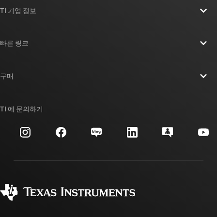
TI 기업 정보
TI 기업 정보 개요
빠른 링크
채용
연락처
뉴스룸
구매
TI E2E™ 설계 지원 포럼
우리의 이야기 | 칩을 만드는 사람들
TI API 제품군
대체품 검색
TI 에 문의하기
이벤트
myTI 회사 계정
고객 지원 센터
투자 관계
배송, 결제 및 세금
패키징
제조
주문 FAQ
품질 및 안정성
사회 공헌
공인 유통업체
myTI 계정 FAQ