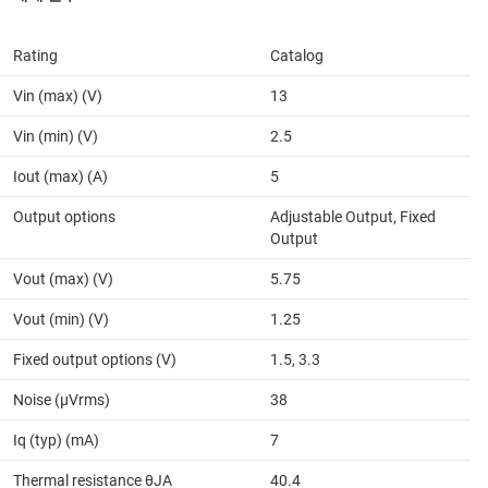
Rating
Catalog
Vin (max) (V)
13
Vin (min) (V)
2.5
Iout (max) (A)
5
Output options
Adjustable Output, Fixed
Output
Vout (max) (V)
5.75
Vout (min) (V)
1.25
Fixed output options (V)
1.5, 3.3
Noise (µVrms)
38
Iq (typ) (mA)
7
Thermal resistance θJA
40.4