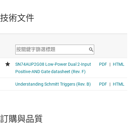
2 通道、2 輸入、1.65V 至 5.5V 32mA 驅動強度 AND 閘
Voltage range 1.65V to 5.5V, average propagation delay
技術文件
5.5ns, average drive strength 24mA
SN74AUC2G02
2 通道、2 輸入、0.8-V 至 2.7-V 高速 NOR 閘
Voltage range 0.8V to 2.7V, average propagation delay
1.7ns, average drive strength 9mA
SN74LVC1404
具有施密特觸發器輸入的 2 通道 1.65-V 至 5.5-V 逆變器
Voltage range 1.65V to 5.5V, average propagation delay
5.5ns, average drive strength 24mA
訂購與品質