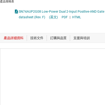
產品規格表
SN74AUP2G08 Low-Power Dual 2-Input Positive-AND Gate
datasheet (Rev. F)
(英文)
PDF
|
HTML