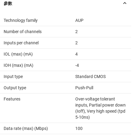
Technology family
AUP
Number of channels
2
Inputs per channel
2
IOL (max) (mA)
4
IOH (max) (mA)
-4
Input type
Standard CMOS
Output type
Push-Pull
Features
Over-voltage tolerant
inputs, Partial power down
(Ioff), Very high speed (tpd
5-10ns)
Data rate (max) (Mbps)
100