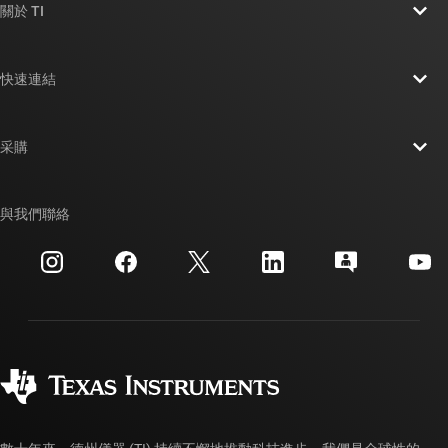
關於 TI
關於 TI 概覽
快速連結
人才招募
聯絡我們
新聞室
采購
TI E2E™ 設計支援論壇
我們的故事 | 晶片幕後
TI API 套件
交互參考搜索
與我們聯絡
活動
myTI 公司帳戶
客戶支援中心
投資人關系
運送、付款與稅金
封裝
製造
訂購 FAQ
品質與可靠性
企業公民
授權經銷商
myTI 帳戶常見問題解答