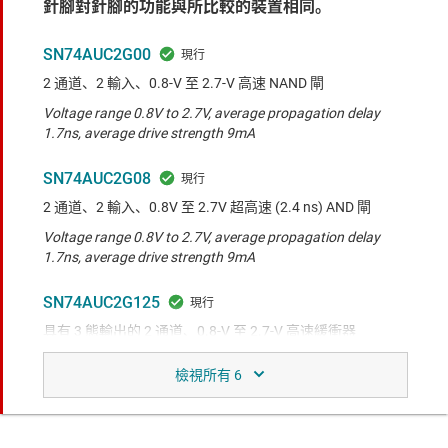
針腳對針腳的功能與所比較的裝置相同。
SN74AUC2G00
2 通道、2 輸入、0.8-V 至 2.7-V 高速 NAND 閘
Voltage range 0.8V to 2.7V, average propagation delay
1.7ns, average drive strength 9mA
SN74AUC2G08
2 通道、2 輸入、0.8V 至 2.7V 超高速 (2.4 ns) AND 閘
Voltage range 0.8V to 2.7V, average propagation delay
1.7ns, average drive strength 9mA
SN74AUC2G125
具有 3 態輸出的 2 通道、0.8-V 至 2.7-V 高速緩衝器
Voltage range 0.8V to 2.7V, average propagation delay
1.7ns, average drive strength 9mA
SN74LVC2G08