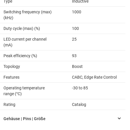
Type
Inductive
Switching frequency (max)
1000
(kHz)
Duty cycle (max) (%)
100
LED current per channel
25
(mA)
Peak efficiency (%)
93
Topology
Boost
Features
CABC, Edge Rate Control
Operating temperature
-30 to 85
range (°C)
Rating
Catalog