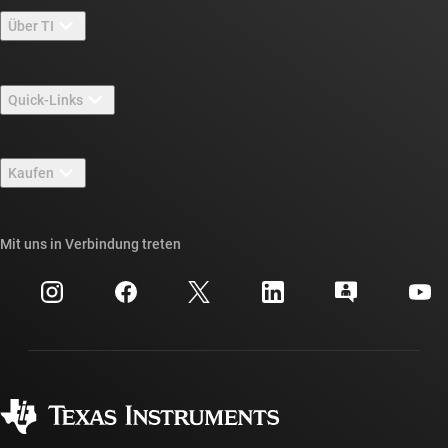
Über TI
Über TI – Überblick
Quick-Links
Stellenangebote
Kontakt
Newsroom
Kaufen
TI E2E™-Design-Support-Foren
Unsere Geschichten | Hinter dem Chip
API-Suiten von TI
Querverweis-Suche
Mit uns in Verbindung treten
Veranstaltungen
myTI-Firmenkonto
Kundensupportzentrum
Investorenbeziehungen
Versand, Zahlung und Steuern
Gehäuse
Fertigung
Häufig gestellte Fragen zu Bestellungen
Qualität & Zuverlässigkeit
Gesellschaftliches Engagement
Autorisierte Händler
myTI-Konto FAQs