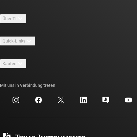
Über TI
Über TI – Überblick
Quick-Links
Stellenangebote
Kontakt
Newsroom
Kaufen
TI E2E™-Design-Support-Foren
Unsere Geschichten | Hinter dem Chip
API-Suiten von TI
Querverweis-Suche
Mit uns in Verbindung treten
Veranstaltungen
myTI-Firmenkonto
Kundensupportzentrum
Investorenbeziehungen
Versand, Zahlung und Steuern
Gehäuse
Fertigung
Häufig gestellte Fragen zu Bestellungen
Qualität & Zuverlässigkeit
Gesellschaftliches Engagement
Autorisierte Händler
myTI-Konto FAQs