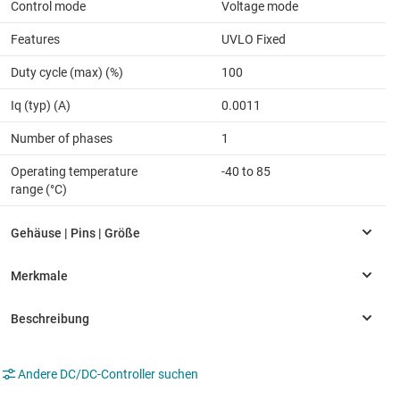
Control mode
Voltage mode
Features
UVLO Fixed
Duty cycle (max) (%)
100
Iq (typ) (A)
0.0011
Number of phases
1
Operating temperature
-40 to 85
range (°C)
Andere DC/DC-Controller suchen