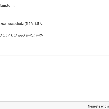
Baustein.
schlussschutz (5,5 V, 1,5 A,
ed 5.5V, 1.5A load switch with