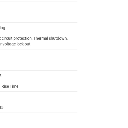
log
t circuit protection, Thermal shutdown,
r voltage lock out
5
d Rise Time
85