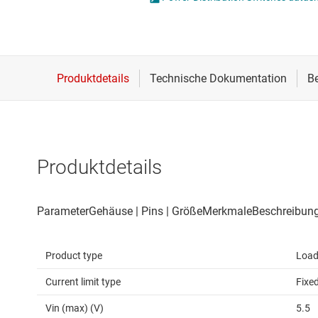
Drahtlose Konnektivität
ICs zur 
Energiemanagement
Lastscha
HF & Mikrowellen
Isolierung
Produktdetails
Product type
Load
Current limit type
Fixe
Vin (max) (V)
5.5