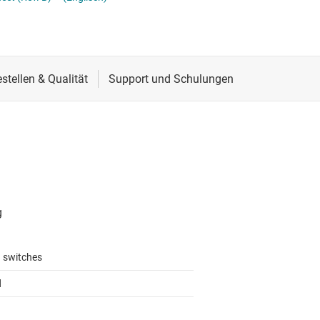
Stromversorgung von DDR-Speicher
Schnittstelle
Mehrkanal
lter
Sensoren
MOSFETs
Taktgeber & Timing
Verstärker
 switches
d