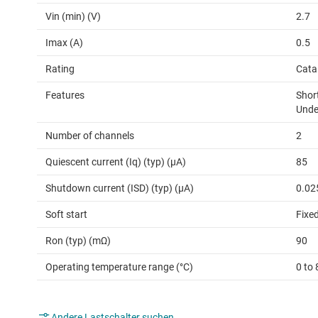
Vin (min) (V)
2.7
Imax (A)
0.5
Rating
Cata
Features
Shor
Unde
Number of channels
2
Quiescent current (Iq) (typ) (µA)
85
Shutdown current (ISD) (typ) (µA)
0.02
Soft start
Fixe
Ron (typ) (mΩ)
90
Operating temperature range (°C)
0 to 
Andere Lastschalter suchen