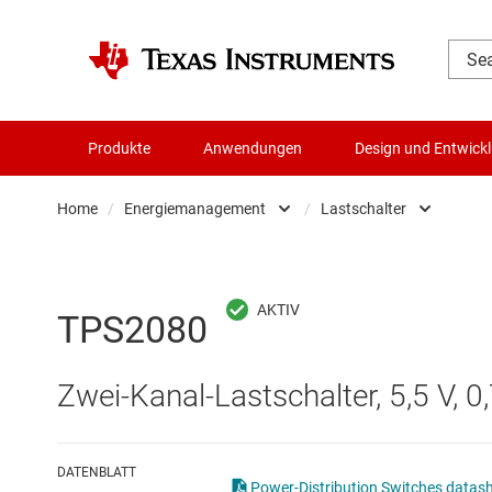
Produkte
Anwendungen
Design und Entwick
Home
/
Energiemanagement
/
Lastschalter
Audio, Haptik und Piezo
AC/DC-Sc
Batteriemanagement-ICs
DC/DC-Sc
TPS2080
Datenwandler
DC/DC-S
Zwei-Kanal-Lastschalter, 5,5 V, 0
Die- & Wafer-Services
Gate-Trei
DLP-Produkte
Highside-
DATENBLATT
Power-Distribution Switches datash