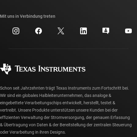
TI E2E™-Design-Support-Foren
Unsere Geschichten | Hinter dem Chip
API-Suiten von TI
Querverweis-Suche
Mit uns in Verbindung treten
Veranstaltungen
myTI-Firmenkonto
Kundensupportzentrum
Investorenbeziehungen
Versand, Zahlung und Steuern
Gehäuse
Fertigung
Häufig gestellte Fragen zu Bestellungen
Qualität & Zuverlässigkeit
Gesellschaftliches Engagement
Autorisierte Händler
myTI-Konto FAQs
Schon seit Jahrzehnten trägt Texas Instruments zum Fortschritt bei.
Wir sind ein globales Halbleiterunternehmen, das analoge &
eingebettete Verarbeitungschips entwickelt, herstellt, testet &
vertreibt. Unsere Produkte unterstützen unsere Kunden bei der
effizienten Verwaltung der Stromversorgung, der genauen Erfassung
& Übertragung von Daten & der Bereitstellung der zentralen Steuerung
oder Verarbeitung in ihren Designs.