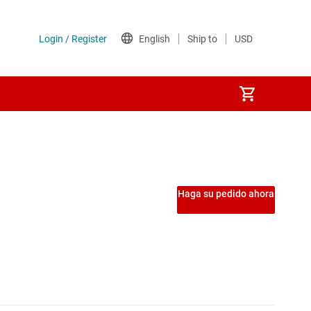
s
Etapas de potencia
Interruptores de carga
Haga su pedido ahora
Interruptores del lado de tierra
Interruptores y controladores de protección de potencia
MOSFET