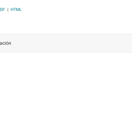
Módulos de energía CC/CC
DF
|
HTML
Other power management