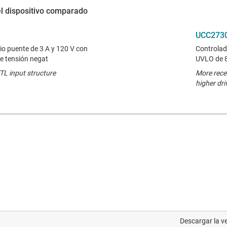
el dispositivo comparado
UCC273
io puente de 3 A y 120 V con
Controlad
e tensión negat
UVLO de 8
TTL input structure
More recen
higher dri