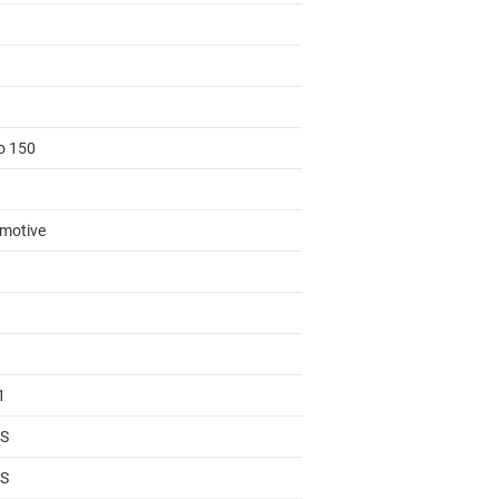
to 150
motive
1
S
S