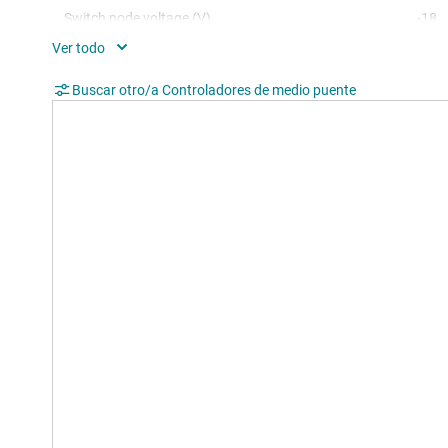
Switch node voltage (V)
-18
Features
Inte
Hand
Buscar otro/a Controladores de medio puente
TI functional safety category
Func
Driver configuration
Noni