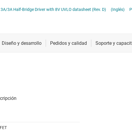
troladores LED
Radiofrecuencia y microondas
A/3A Half-Bridge Driver with 8V UVLO datasheet (Rev. D)
(Inglés)
P
troladores y alimentación para pantallas LCD y OLED
Relojes y sincronización
Sensores
Servicios de chip y oblea
FET