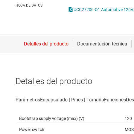
Conectividad inalámbrica
Con
HOJA DE DATOS
UCC27200-Q1 Automotive 120V, 3
Controladores para motores
Con
Convertidores de datos
Interfaz
Detalles del producto
Bootstrap supply voltage (max) (V)
120
Power switch
MOS