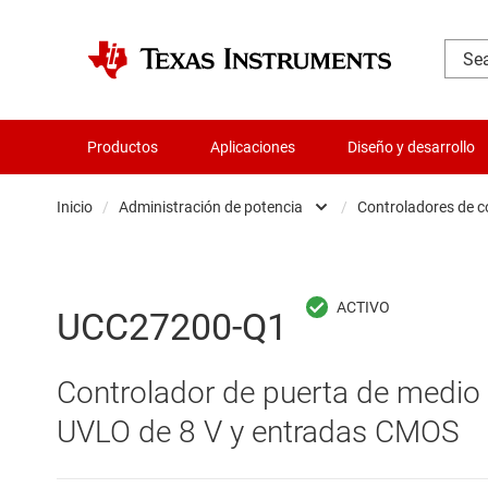
Productos
Aplicaciones
Diseño y desarrollo
Inicio
/
Administración de potencia
/
Controladores de 
Administración de potencia
Cir
Aislamiento
Cir
UCC27200-Q1
Amplificadores
Cir
Controlador de puerta de medio 
Audio, háptica y piezoeléctrica
Con
UVLO de 8 V y entradas CMOS
Circuitos integrados de gestión de bate
Con