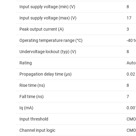
Input supply voltage (min) (V)
8
Input supply voltage (max) (V)
17
Peak output current (A)
3
Operating temperature range (°C)
-40 
Undervoltage lockout (typ) (V)
8
Rating
Auto
Propagation delay time (µs)
0.02
Rise time (ns)
8
Fall time (ns)
7
Iq (mA)
0.00
Input threshold
CMO
Channel input logic
CMO