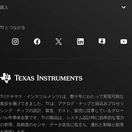
お問い合わせ
ニュース
購入
TI E2E™ 設計サポート・フォーラム
ストーリー | チップ開発の舞台裏
TI API スイート
クロスリファレンス検索
TI とつながる
イベント
myTI 法人アカウント
カスタマー・サポート・センター
投資家向け情報
配送、お支払い、および税金
パッケージ
製造
ご注文に関する FAQ
品質と信頼性
コーポレート・シティズンシップ
販売特約店
myTI アカウントの FAQ
TI (テキサス・インスツルメンツ) は、数十年にわたって実現可能な
進歩を遂げてきました。TI は、アナログ・チップと組込みプロセッ
シング・チップの設計、製造、テスト、販売に従事しているグロー
バル半導体企業です。TI の製品は、システム設計時に効率的な電力
の管理、高精度のセンサ、データ送信に役立ち、優れた制御と処理
を提供します。