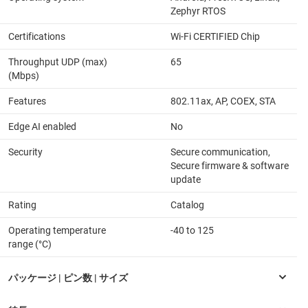
Zephyr RTOS
Certifications
Wi-Fi CERTIFIED Chip
Throughput UDP (max)
65
(Mbps)
Features
802.11ax, AP, COEX, STA
Edge AI enabled
No
Security
Secure communication,
Secure firmware & software
update
Rating
Catalog
Operating temperature
-40 to 125
range (°C)