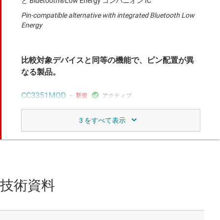
と Bluetooth®Low Energy コンパニオン IC
Pin-compatible alternative with integrated Bluetooth Low
Energy
比較対象デバイスと同等の機能で、ピン配置が異
なる製品。
CC3351MOD
新規
SimpleLink™ デュアル バンド (2.4GHz と 5GHz) Wi-Fi® 6
と Bluetooth®Low Energy コンパニオン モジュール
Certified modules based on CC3351 for design simplicity
and faster time-to-market
CC3350MOD
新規
技術資料
SimpleLinkTM デュアルバンド (2.4GHz と 5GHz) Wi-Fi 6 コ
ンパニオン モジュール
Certified modules with 5GHz capability based on CC3350
for design simplicity