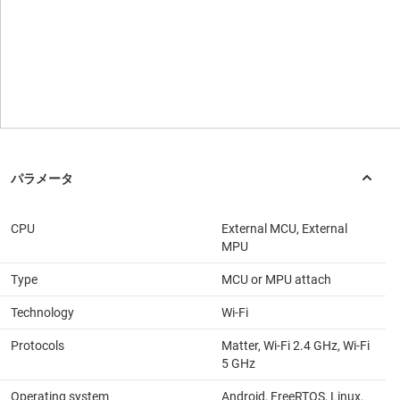
CPU
External MCU, External
MPU
Type
MCU or MPU attach
Technology
Wi-Fi
Protocols
Matter, Wi-Fi 2.4 GHz, Wi-Fi
5 GHz
Operating system
Android, FreeRTOS, Linux,