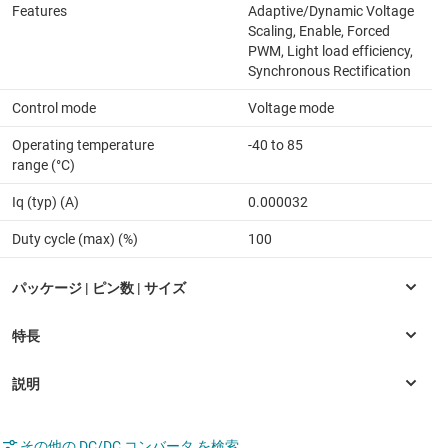
Features
Adaptive/Dynamic Voltage
Scaling, Enable, Forced
PWM, Light load efficiency,
Synchronous Rectification
Control mode
Voltage mode
Operating temperature
-40 to 85
range (°C)
Iq (typ) (A)
0.000032
Duty cycle (max) (%)
100
その他の DC/DC コンバータ を検索