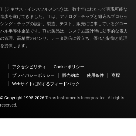
TI (テキサス・インスツルメンツ) は、数十年にわたって実現可能な
進歩を遂げてきました。TI は、アナログ・チップと組込みプロセッ
シング・チップの設計、製造、テスト、販売に従事しているグロー
バル半導体企業です。TI の製品は、システム設計時に効率的な電力
の管理、高精度のセンサ、データ送信に役立ち、優れた制御と処理
を提供します。
アクセシビリティ
Cookie ポリシー
プライバシーポリシー
販売約款
使用条件
商標
Webサイトに関するフィードバック
© Copyright 1995-
2026
Texas Instruments Incorporated. All rights
reserved.