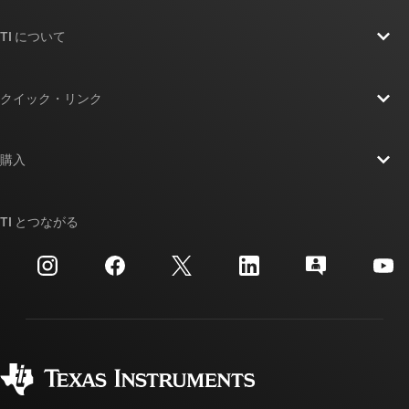
TI について
TI の概要
クイック・リンク
採用情報
お問い合わせ
ニュース
購入
TI E2E™ 設計サポート・フォーラム
ストーリー | チップ開発の舞台裏
TI API スイート
クロスリファレンス検索
TI とつながる
イベント
myTI 法人アカウント
カスタマー・サポート・センター
投資家向け情報
配送、お支払い、および税金
パッケージ
製造
ご注文に関する FAQ
品質と信頼性
コーポレート・シティズンシップ
販売特約店
myTI アカウントの FAQ