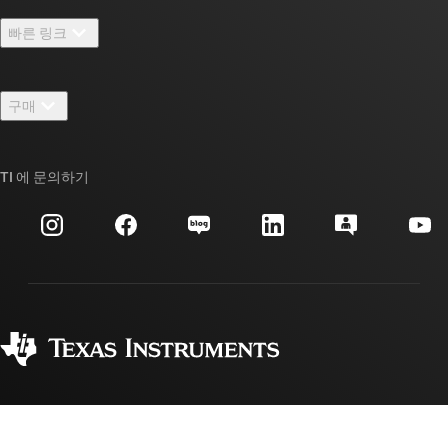
TI 기업 정보 개요
빠른 링크
채용
연락처
뉴스룸
구매
TI E2E™ 설계 지원 포럼
우리의 이야기 | 칩을 만드는 사람들
TI API 제품군
대체품 검색
TI 에 문의하기
이벤트
myTI 회사 계정
고객 지원 센터
투자 관계
배송, 결제 및 세금
패키징
제조
주문 FAQ
품질 및 안정성
사회 공헌
공인 유통업체
myTI 계정 FAQ
텍사스 인스트루먼트는 수십 년 동안 계속해서 발전해 왔습니다. TI는
아날로그와 임베디드 프로세싱 칩을 설계, 제조, 테스트 그리고 판매까