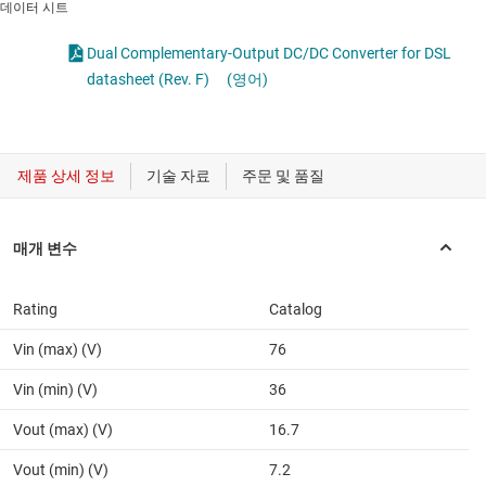
데이터 시트
Dual Complementary-Output DC/DC Converter for DSL
datasheet (Rev. F)
(영어)
Rating
Catalog
Vin (max) (V)
76
Vin (min) (V)
36
Vout (max) (V)
16.7
Vout (min) (V)
7.2