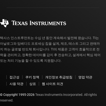
패키징
제조
주문 FAQ
품질 및 안정성
사회 공헌
공인 유통업체
myTI 계정 FAQ
텍사스 인스트루먼트는 수십 년 동안 계속해서 발전해 왔습니다. TI는
아날로그와 임베디드 프로세싱 칩을 설계, 제조, 테스트 그리고 판매까
지 하는 글로벌 반도체 회사입니다. TI의 제품은 고객이 효율적으로 전
력을 관리하고, 정확한 데이터를 감지 후 전송하고, 설계에서 핵심 제어
또는 처리 기능을 할 수 있도록 지원합니다.
접근성
쿠키 정책
개인정보 취급방침
영업 약관
사용 약관
상표
웹 사이트 의견
© Copyright 1995-
2026
Texas Instruments Incorporated. All rights
reserved.