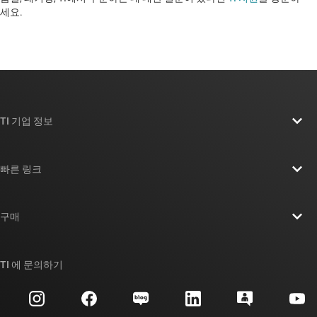
세요. ​​​​​​​​​​​​​​
TI 기업 정보
TI 기업 정보 개요
빠른 링크
채용
연락처
뉴스룸
구매
TI E2E™ 설계 지원 포럼
우리의 이야기 | 칩을 만드는 사람들
TI API 제품군
대체품 검색
TI 에 문의하기
이벤트
myTI 회사 계정
고객 지원 센터
투자 관계
배송, 결제 및 세금