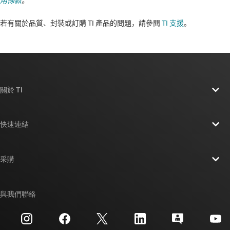
用條款
。
若有關於品質、封裝或訂購 TI 產品的問題，請參閱
TI 支援
。​​​​​​​​​​​​​​
關於 TI
關於 TI 概覽
快速連結
人才招募
聯絡我們
新聞室
采購
TI E2E™ 設計支援論壇
我們的故事 | 晶片幕後
TI API 套件
交互參考搜索
與我們聯絡
活動
myTI 公司帳戶
客戶支援中心
投資人關系
運送、付款與稅金