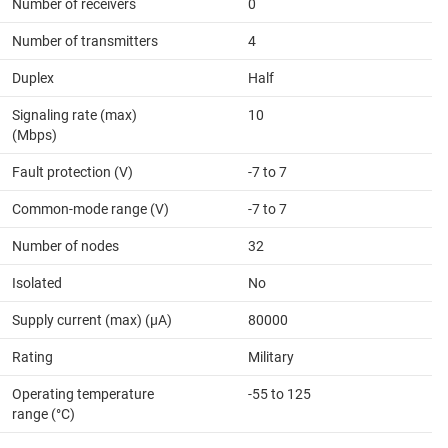
Number of receivers
0
Number of transmitters
4
Duplex
Half
Signaling rate (max)
10
(Mbps)
Fault protection (V)
-7 to 7
Common-mode range (V)
-7 to 7
Number of nodes
32
Isolated
No
Supply current (max) (µA)
80000
Rating
Military
Operating temperature
-55 to 125
range (°C)