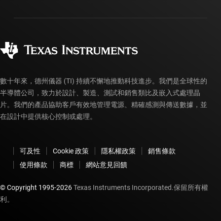
封裝
製造
訂購 FAQ
品質與可靠性
企業公民
授權經銷商
myTI 帳戶常見問題解答
數十年來，德州儀器 (TI) 持續不懈地推動科技進步。我們是全球性的
半導體公司，致力於設計、製造、測試和銷售類比及嵌入式處理晶
片。我們的產品協助客戶有效地管理電源、精確感測與傳送數據，並
在設計中提供核心控制或處理。
可及性
Cookie 政策
隱私權政策
銷售條款
使用條款
商標
網站意見回饋
© Copyright 1995-
2026
Texas Instruments Incorporated.保留所有權
利。