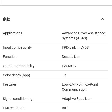
Applications
Advanced Driver Assistance
Systems (ADAS)
Input compatibility
FPD-Link III LVDS
Function
Deserializer
Output compatibility
LVCMOS
Color depth (bpp)
12
Features
Low-EMI Point-to-Point
Communication
Signal conditioning
Adaptive Equalizer
EMI reduction
BIST