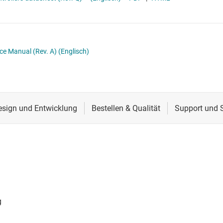
Schnittstelle
Mehrzweck-MCUs
Sensoren
Taktgeber & Timing
ce Manual (Rev. A)
(Englisch)
Verstärker