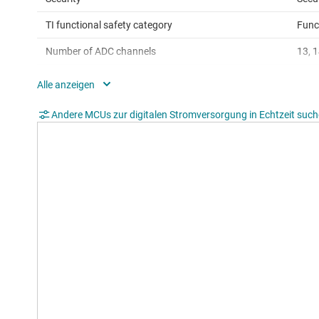
TI functional safety category
Func
Number of ADC channels
13, 1
Direct memory access (Ch)
0
SPI
1, 2
Andere MCUs zur digitalen Stromversorgung in Echtzeit suc
QEP
1
USB
No
Hardware accelerators
CPU 
Edge AI enabled
Yes
Operating temperature range (°C)
-40 
Rating
Cata
Communication interface
CAN,
Operating system
Bare