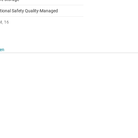
tional Safety Quality-Managed
4, 16
hen
only
to 125
log
 I2C, SPI, UART
Metal (No OS), FreeRTOS, SafeRTOS