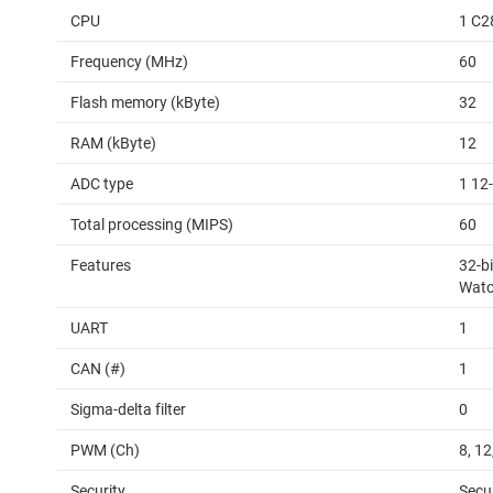
CPU
1 C2
Frequency (MHz)
60
Flash memory (kByte)
32
RAM (kByte)
12
ADC type
1 12
Total processing (MIPS)
60
Features
32-bi
Watc
UART
1
CAN (#)
1
Sigma-delta filter
0
PWM (Ch)
8, 12
Security
Secu