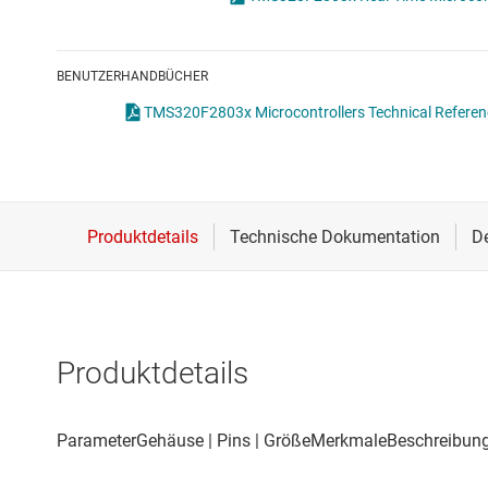
Drahtlose Konnektivität
Energiemanagement
BENUTZERHANDBÜCHER
HF & Mikrowellen
TMS320F2803x Microcontrollers Technical Referen
Isolierung
Produktdetails