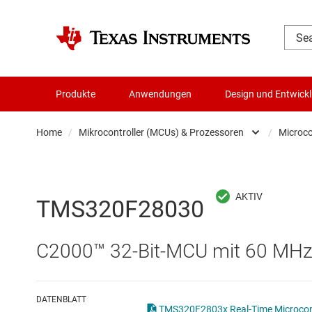
Produkte
Anwendungen
Design und Entwick
Home
/
Mikrocontroller (MCUs) & Prozessoren
/
Microco
Audio, Haptik und Piezo
Batteriemanagement-ICs
TMS320F28030
Datenwandler
C2000™ 32-Bit-MCU mit 60 MHz,
Die- & Wafer-Services
DLP-Produkte
DATENBLATT
TMS320F2803x Real-Time Microcontr