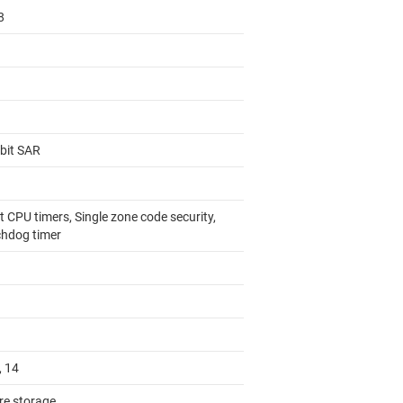
8
-bit SAR
t CPU timers, Single zone code security,
hdog timer
, 14
re storage