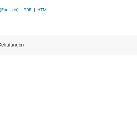
ansceiver
(Englisch)
PDF
|
HTML
 (SBC)