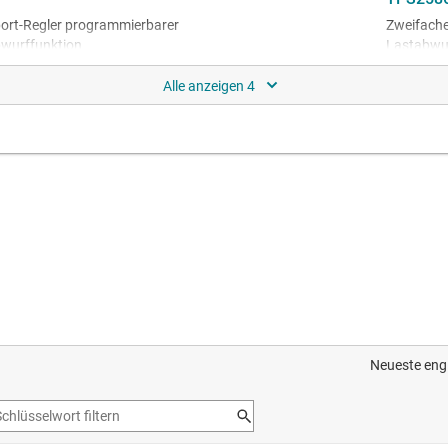
ort-Regler programmierbarer
Zweifache
wurffunktion
Lastabwu
harge port controller with DCDC
Automotiv
ormance
converter
chluss-Wandler mit geringem
 und Wärmemanagement
harge port controller with DCDC