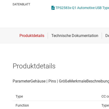
Drahtlose Konnektivität
I2C-, I3C- & SPI-I
U
DATENBLATT
TPS2583x-Q1 Automotive USB Type-C
Energiemanagement
ICs für Schnittste
U
HF & Mikrowellen
ICs für serielle dig
Isolierung
IO-Link und Digita
Produktdetails
Type
CC c
Function
Type