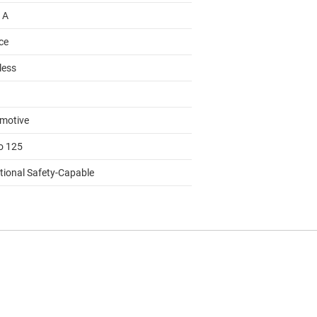
 A
ce
less
motive
to 125
tional Safety-Capable