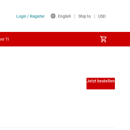
er TI
 PECL-ICs
Jetzt bestellen
ICs
A-ICs