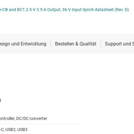
CS
SB-Portschutz-ICs
Schnittstelle
RS-485- & RS-422-Tr
® and BC1.2 5-V 3.5-A Output, 36-V Input Synch datasheet (Rev. D)
lle für Multischaltererfassung (MSDI)
SB-Redriver & -Multiplexer
Sensoren
System-Basis-Chips
itale Schnittstelle (SDI)
Taktgeber & Timing
USB-ICs
l-E/A
Verstärker
ontroller, DC/DC converter
-C, USB2, USB3