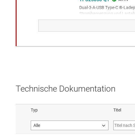
Dual-3-A-USB Type-C ®-Ladep
Strombegrenzung und Lastab
Automotive dual USB Type-C c
converter and improved perf
TPS25850-Q1
2,2-MHz-USB Type-C-Ladeans
EMI, zwei 3-A-Anschlüssen
Automotive dual USB Type-C c
converter
Technische Dokumentation