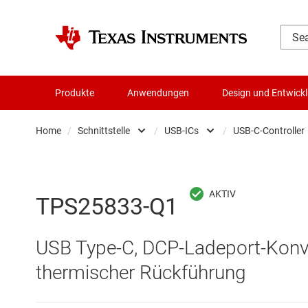
Produkte
Anwendungen
Design und Entwick
Home
/
Schnittstelle
/
USB-ICs
/
USB-C-Controller
Audio, Haptik und Piezo
Andere Schnittste
U
Batteriemanagement-ICs
CAN-Transceiver
U
TPS25833-Q1
Datenwandler
Ethernet-ICs
U
USB Type-C, DCP-Ladeport-Konv
Die- & Wafer-Services
HDMI-, DisplayPor
U
thermischer Rückführung
DLP-Produkte
Highspeed-SerDe
U