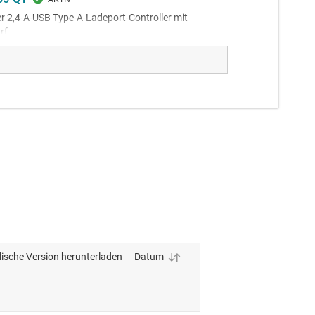
r 2,4-A-USB Type-A-Ladeport-Controller mit
rf
e dual USB Type-A charge port controller with DCDC