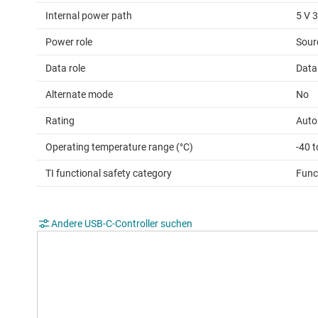
Internal power path
5 V 3
Power role
Sour
Data role
Data
Alternate mode
No
Rating
Auto
Operating temperature range (°C)
-40 
TI functional safety category
Func
Andere USB-C-Controller suchen