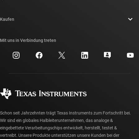
Stellenangebote
Kontakt
Newsroom
Kaufen
TI E2E™-Design-Support-Foren
Unsere Geschichten | Hinter dem Chip
API-Suiten von TI
Querverweis-Suche
Mit uns in Verbindung treten
Veranstaltungen
myTI-Firmenkonto
Kundensupportzentrum
Investorenbeziehungen
Versand, Zahlung und Steuern
Gehäuse
Fertigung
Häufig gestellte Fragen zu Bestellungen
Qualität & Zuverlässigkeit
Gesellschaftliches Engagement
Autorisierte Händler
myTI-Konto FAQs
Schon seit Jahrzehnten trägt Texas Instruments zum Fortschritt bei.
Wir sind ein globales Halbleiterunternehmen, das analoge &
eingebettete Verarbeitungschips entwickelt, herstellt, testet &
vertreibt. Unsere Produkte unterstützen unsere Kunden bei der