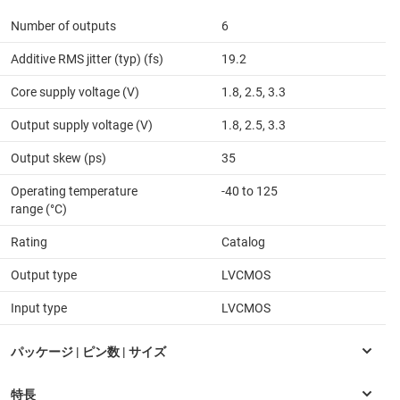
Number of outputs
6
Additive RMS jitter (typ) (fs)
19.2
Core supply voltage (V)
1.8, 2.5, 3.3
Output supply voltage (V)
1.8, 2.5, 3.3
Output skew (ps)
35
Operating temperature
-40 to 125
range (°C)
Rating
Catalog
Output type
LVCMOS
Input type
LVCMOS