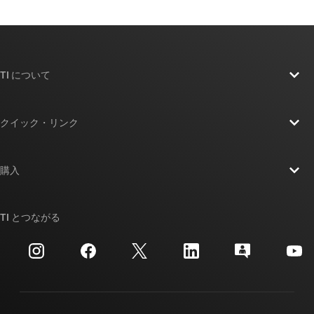
TI について
TI の概要
クイック・リンク
採用情報
お問い合わせ
ニュース
購入
TI E2E™ 設計サポート・フォーラム
ストーリー | チップ開発の舞台裏
TI API スイート
クロスリファレンス検索
TI とつながる
イベント
myTI 法人アカウント
カスタマー・サポート・センター
投資家向け情報
配送、お支払い、および税金
パッケージ
製造
ご注文に関する FAQ
品質と信頼性