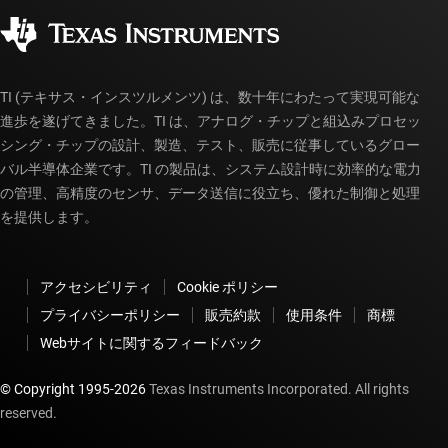
コーポレート・シティズンシップ
販売特約店
myTI アカウントの FAQ
TI (テキサス・インスツルメンツ) は、数十年にわたって実現可能な
進歩を遂げてきました。TI は、アナログ・チップと組込みプロセッ
シング・チップの設計、製造、テスト、販売に従事しているグロー
バル半導体企業です。TI の製品は、システム設計時に効率的な電力
の管理、高精度のセンサ、データ送信に役立ち、優れた制御と処理
を提供します。
アクセシビリティ
Cookie ポリシー
プライバシーポリシー
販売約款
使用条件
商標
Webサイトに関するフィードバック
© Copyright 1995-
2026
Texas Instruments Incorporated. All rights
reserved.