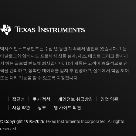
패키징
제조
주문 FAQ
품질 및 안정성
사회 공헌
공인 유통업체
myTI 계정 FAQ
텍사스 인스트루먼트는 수십 년 동안 계속해서 발전해 왔습니다. TI는
아날로그와 임베디드 프로세싱 칩을 설계, 제조, 테스트 그리고 판매까
지 하는 글로벌 반도체 회사입니다. TI의 제품은 고객이 효율적으로 전
력을 관리하고, 정확한 데이터를 감지 후 전송하고, 설계에서 핵심 제어
또는 처리 기능을 할 수 있도록 지원합니다.
접근성
쿠키 정책
개인정보 취급방침
영업 약관
사용 약관
상표
웹 사이트 의견
© Copyright 1995-
2026
Texas Instruments Incorporated. All rights
reserved.