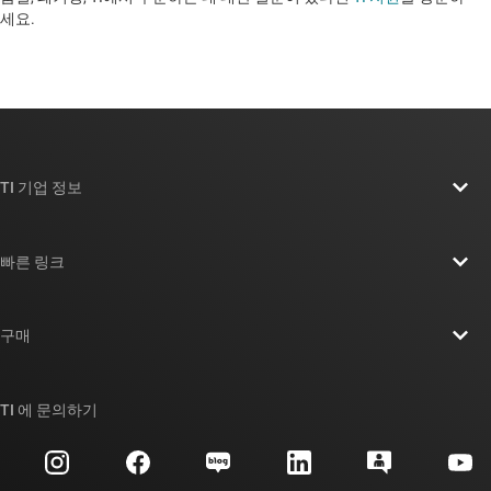
세요. ​​​​​​​​​​​​​​
TI 기업 정보
TI 기업 정보 개요
빠른 링크
채용
연락처
뉴스룸
구매
TI E2E™ 설계 지원 포럼
우리의 이야기 | 칩을 만드는 사람들
TI API 제품군
대체품 검색
TI 에 문의하기
이벤트
myTI 회사 계정
고객 지원 센터
투자 관계
배송, 결제 및 세금