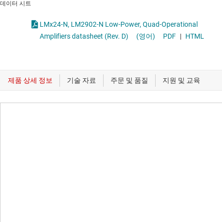
데이터 시트
LMx24-N, LM2902-N Low-Power, Quad-Operational
Amplifiers datasheet (Rev. D)
(영어)
PDF
|
HTML