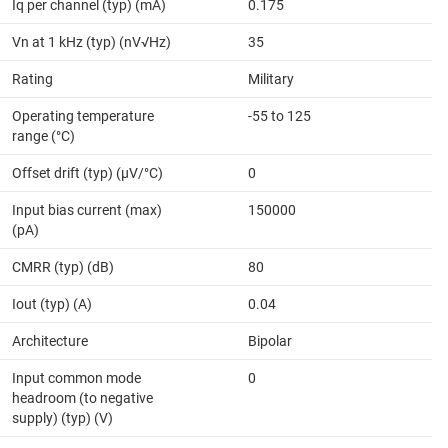
Iq per channel (typ) (mA)
0.175
Vn at 1 kHz (typ) (nV√Hz)
35
Rating
Military
Operating temperature
-55 to 125
range (°C)
Offset drift (typ) (µV/°C)
0
Input bias current (max)
150000
(pA)
CMRR (typ) (dB)
80
Iout (typ) (A)
0.04
Architecture
Bipolar
Input common mode
0
headroom (to negative
supply) (typ) (V)