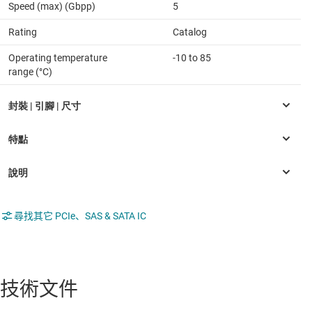
Speed (max) (Gbpp)
5
Rating
Catalog
Operating temperature
-10 to 85
range (°C)
尋找其它 PCIe、SAS & SATA IC
技術文件