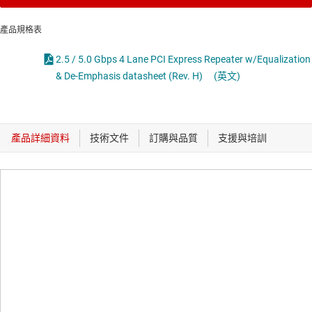
產品規格表
2.5 / 5.0 Gbps 4 Lane PCI Express Repeater w/Equalization
& De-Emphasis datasheet (Rev. H)
(英文)