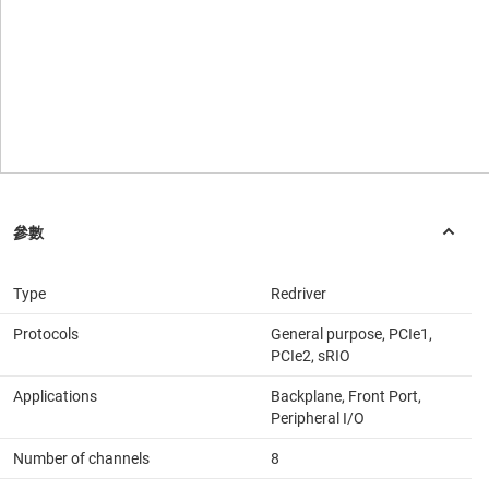
Type
Redriver
Protocols
General purpose, PCIe1,
PCIe2, sRIO
Applications
Backplane, Front Port,
Peripheral I/O
Number of channels
8