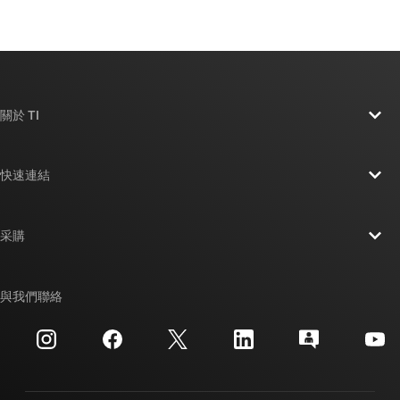
關於 TI
關於 TI 概覽
快速連結
人才招募
聯絡我們
新聞室
采購
TI E2E™ 設計支援論壇
我們的故事 | 晶片幕後
TI API 套件
交互參考搜索
與我們聯絡
活動
myTI 公司帳戶
客戶支援中心
投資人關系
運送、付款與稅金
封裝
製造
訂購 FAQ