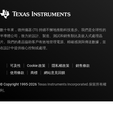
品質與可靠性
企業公民
授權經銷商
myTI 帳戶常見問題解答
數十年來，德州儀器 (TI) 持續不懈地推動科技進步。我們是全球性的
半導體公司，致力於設計、製造、測試和銷售類比及嵌入式處理晶
片。我們的產品協助客戶有效地管理電源、精確感測與傳送數據，並
在設計中提供核心控制或處理。
可及性
Cookie 政策
隱私權政策
銷售條款
使用條款
商標
網站意見回饋
© Copyright 1995-
2026
Texas Instruments Incorporated.保留所有權
利。