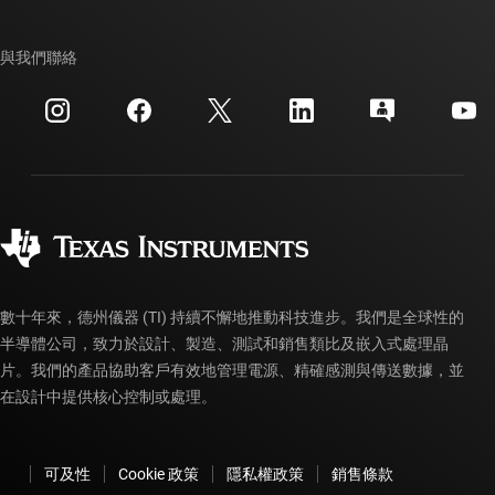
TI E2E™ 設計支援論壇
我們的故事 | 晶片幕後
TI API 套件
交互參考搜索
與我們聯絡
活動
myTI 公司帳戶
客戶支援中心
投資人關系
運送、付款與稅金
封裝
製造
訂購 FAQ
品質與可靠性
企業公民
授權經銷商
myTI 帳戶常見問題解答
數十年來，德州儀器 (TI) 持續不懈地推動科技進步。我們是全球性的
半導體公司，致力於設計、製造、測試和銷售類比及嵌入式處理晶
片。我們的產品協助客戶有效地管理電源、精確感測與傳送數據，並
在設計中提供核心控制或處理。
可及性
Cookie 政策
隱私權政策
銷售條款