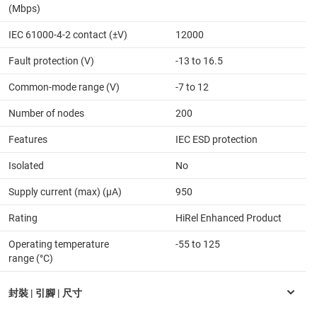
(Mbps)
IEC 61000-4-2 contact (±V)
12000
Fault protection (V)
-13 to 16.5
Common-mode range (V)
-7 to 12
Number of nodes
200
Features
IEC ESD protection
Isolated
No
Supply current (max) (µA)
950
Rating
HiRel Enhanced Product
Operating temperature
-55 to 125
range (°C)