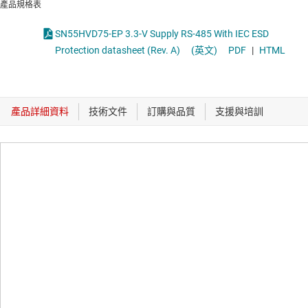
產品規格表
SN55HVD75-EP 3.3-V Supply RS-485 With IEC ESD
Protection datasheet (Rev. A)
(英文)
PDF
|
HTML