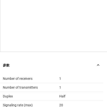
Number of receivers
1
Number of transmitters
1
Duplex
Half
Signaling rate (max)
20