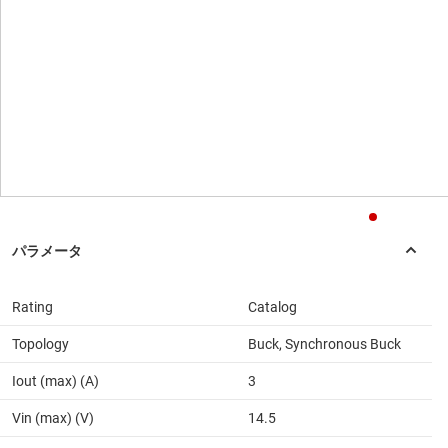
Rating
Catalog
Topology
Buck, Synchronous Buck
Iout (max) (A)
3
Vin (max) (V)
14.5