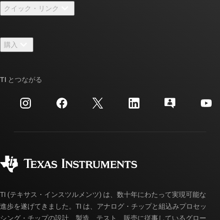
クイック・リンク
採用情報
お問い合わせ
ニュース
購入
TI E2E™ 設計サポート・フォーラム
ストーリー | チップ開発の舞台裏
TI API スイート
クロスリファレンス検索
TI とつながる
イベント
myTI 法人アカウント
カスタマー・サポート・センター
投資家向け情報
配送、お支払い、および税金
パッケージ
製造
ご注文に関する FAQ
品質と信頼性
コーポレート・シティズンシップ
販売特約店
myTI アカウントの FAQ
TI (テキサス・インスツルメンツ) は、数十年にわたって実現可能な
進歩を遂げてきました。TI は、アナログ・チップと組込みプロセッ
シング・チップの設計、製造、テスト、販売に従事しているグロー