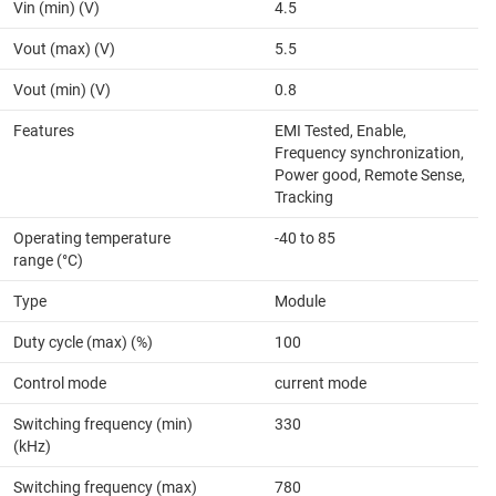
Vin (min) (V)
4.5
Vout (max) (V)
5.5
Vout (min) (V)
0.8
Features
EMI Tested, Enable,
Frequency synchronization,
Power good, Remote Sense,
Tracking
Operating temperature
-40 to 85
range (°C)
Type
Module
Duty cycle (max) (%)
100
Control mode
current mode
Switching frequency (min)
330
(kHz)
Switching frequency (max)
780