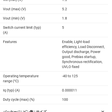
Vout (max) (V)
5.2
Vout (min) (V)
1.8
Switch current limit (typ)
5
(A)
Features
Enable, Light-load
efficiency, Load Disconnect,
Output discharge, Power
good, Prebias startup,
Synchronous rectification,
UVLO fixed
Operating temperature
-40 to 125
range (°C)
Iq (typ) (A)
0.000011
Duty cycle (max) (%)
100