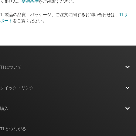
りません。
使用条件
をご確認ください。
TI 製品の品質、パッケージ、ご注文に関するお問い合わせは、
TI サ
ポート
をご覧ください。​​​​​​​​​​​​​​
TI について
TI の概要
クイック・リンク
採用情報
お問い合わせ
ニュース
購入
TI E2E™ 設計サポート・フォーラム
ストーリー | チップ開発の舞台裏
TI API スイート
クロスリファレンス検索
TI とつながる
イベント
myTI 法人アカウント