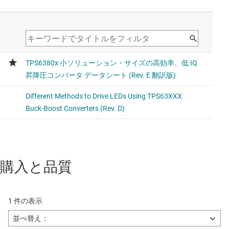
TPS631010
3A のピーク電流、高効率、超小型ソリューション サイズ
の昇降圧コンバータ
Upgraded product with 8-µA IQ and smaller WCSP package
比較対象デバイスと類似の機能。
TPS631000
1.5A 出力電流、高い電力密度、昇降圧コンバータ
Upgraded product with 8-uA IQ and smaller SOT package.
購入と品質