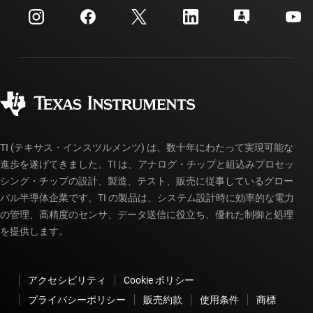
カスタマー・サポート・センター
投資家向け情報
配送、お支払い、および税金
パッケージ
製造
ご注文に関する FAQ
品質と信頼性
コーポレート・シティズンシップ
販売特約店
myTI アカウントの FAQ
TI (テキサス・インスツルメンツ) は、数十年にわたって実現可能な
進歩を遂げてきました。TI は、アナログ・チップと組込みプロセッ
シング・チップの設計、製造、テスト、販売に従事しているグロー
バル半導体企業です。TI の製品は、システム設計時に効率的な電力
の管理、高精度のセンサ、データ送信に役立ち、優れた制御と処理
を提供します。
アクセシビリティ
Cookie ポリシー
プライバシーポリシー
販売約款
使用条件
商標