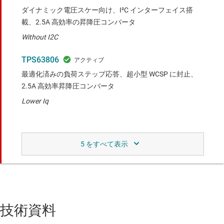
ダイナミック電圧スケー向け、I²C インターフェイス搭
載、2.5A 高効率の昇降圧コンバータ
Without I2C
TPS63806
最適化済みの負荷ステップ応答、超小型 WCSP に封止、
2.5A 高効率昇降圧コンバータ
Lower Iq
比較対象デバイスと同等の機能で、ピン配置が異
なる製品。
TPS63901
動作時静止電流 (IQ) 75nA、WCSP パッケージ封止、5.5V
昇降圧コンバータ
技術資料
Ultra low IQ and smaller size