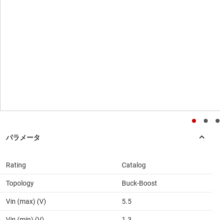
Rating
Catalog
Topology
Buck-Boost
Vin (max) (V)
5.5
Vin (min) (V)
1.3