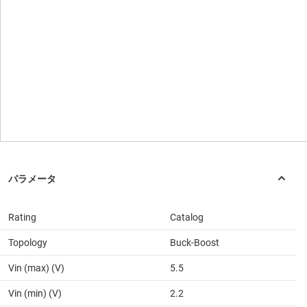
Rating
Catalog
Topology
Buck-Boost
Vin (max) (V)
5.5
Vin (min) (V)
2.2