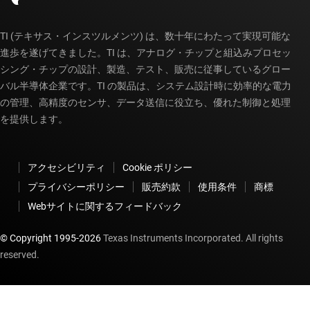
TI (テキサス・インスツルメンツ) は、数十年にわたって実現可能な
進歩を遂げてきました。TI は、アナログ・チップと組込みプロセッ
シング・チップの設計、製造、テスト、販売に従事しているグロー
バル半導体企業です。TI の製品は、システム設計時に効率的な電力
の管理、高精度のセンサ、データ送信に役立ち、優れた制御と処理
を提供します。
アクセシビリティ
Cookie ポリシー
プライバシーポリシー
販売約款
使用条件
商標
Webサイトに関するフィードバック
© Copyright 1995-
2026
Texas Instruments Incorporated. All rights
reserved.