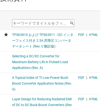
TPS631000
1.5A 出力電流、高い電力密度、昇降圧コンバータ
Upgraded product with 8-uA IQ and smaller SOT package.