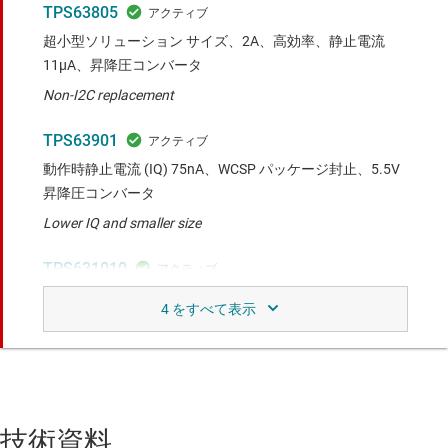
TPS63805
超小型ソリューション サイズ、2A、高効率、静止電流
11μA、昇降圧コンバータ
Non-I2C replacement
TPS63901
動作時静止電流 (IQ) 75nA、WCSP パッケージ封止、5.5V
昇降圧コンバータ
Lower IQ and smaller size
TPS631010
3A のピーク電流、高効率、超小型ソリューション サイズ
の昇降圧コンバータ
Upgraded product with 8-µA IQ and smaller WCSP package
比較対象デバイスと類似の機能。
技術資料