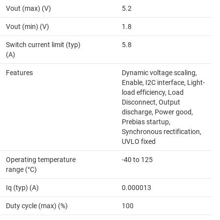
Vout (max) (V)
5.2
Vout (min) (V)
1.8
Switch current limit (typ)
5.8
(A)
Features
Dynamic voltage scaling,
Enable, I2C interface, Light-
load efficiency, Load
Disconnect, Output
discharge, Power good,
Prebias startup,
Synchronous rectification,
UVLO fixed
Operating temperature
-40 to 125
range (°C)
Iq (typ) (A)
0.000013
Duty cycle (max) (%)
100