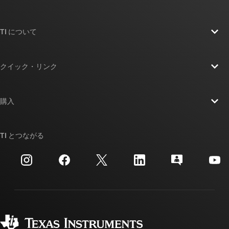
TI について
TI の概要
クイック・リンク
採用情報
お問い合わせ
ニュース
購入
TI E2E™ 設計サポート・フォーラム
ストーリー | チップ開発の舞台裏
TI API スイート
クロスリファレンス検索
TI とつながる
イベント
myTI 法人アカウント
カスタマー・サポート・センター
投資家向け情報
配送、お支払い、および税金
パッケージ
製造
ご注文に関する FAQ
品質と信頼性
コーポレート・シティズンシップ
販売特約店
myTI アカウントの FAQ