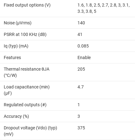
Fixed output options (V)
1.6, 1.8, 2.5, 2.7, 2.8, 3, 3.1,
3.3, 3.8, 5
Noise (µVrms)
140
PSRR at 100 KHz (dB)
41
Iq (typ) (mA)
0.085
Features
Enable
Thermal resistance θJA
205
(°C/W)
Load capacitance (min)
4.7
(µF)
Regulated outputs (#)
1
Accuracy (%)
3
Dropout voltage (Vdo) (typ)
375
(mV)