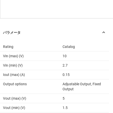
Rating
Catalog
Vin (max) (V)
10
Vin (min) (V)
2.7
Iout (max) (A)
0.15
Output options
Adjustable Output, Fixed
Output
Vout (max) (V)
5
Vout (min) (V)
1.5