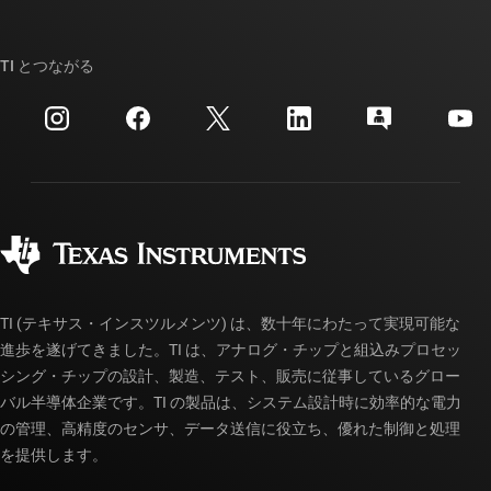
TI E2E™ 設計サポート・フォーラム
ストーリー | チップ開発の舞台裏
TI API スイート
クロスリファレンス検索
TI とつながる
イベント
myTI 法人アカウント
カスタマー・サポート・センター
投資家向け情報
配送、お支払い、および税金
パッケージ
製造
ご注文に関する FAQ
品質と信頼性
コーポレート・シティズンシップ
販売特約店
myTI アカウントの FAQ
TI (テキサス・インスツルメンツ) は、数十年にわたって実現可能な
進歩を遂げてきました。TI は、アナログ・チップと組込みプロセッ
シング・チップの設計、製造、テスト、販売に従事しているグロー
バル半導体企業です。TI の製品は、システム設計時に効率的な電力
の管理、高精度のセンサ、データ送信に役立ち、優れた制御と処理
を提供します。