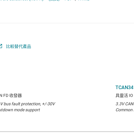
電池管理 IC
序列數位介面 (SDI) IC
電源管理
系統基礎晶片 (SBC)
音訊、觸覺和壓電
高速 SerDes
馬達驅動器
比較替代產品
TCAN34
N FD 收發器
具靈活 IO
V bus fault protection, +/-30V
3.3V CAN t
tdown mode support
Common mo