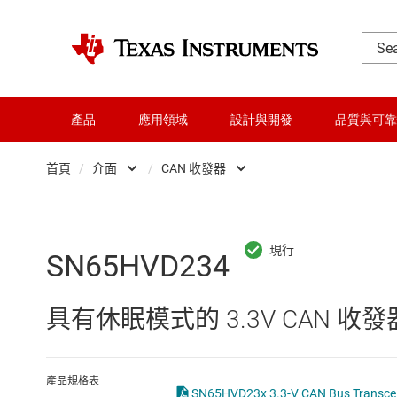
產品
應用領域
設計與開發
品質與可靠
首頁
/
介面
/
CAN 收發器
DLP 產品
CAN 收發器
交換器與多工器
HDMI、顯示介面和 MIPI IC
SN65HVD234
介面
I2C、I3C 與 SPI IC
具有休眠模式的 3.3V CAN 收發
射頻 (RF) 與微波
IO-Link 和數位 I/O
微控制器 (MCU) 與處理器
LIN 收發器
產品規格表
SN65HVD23x 3.3