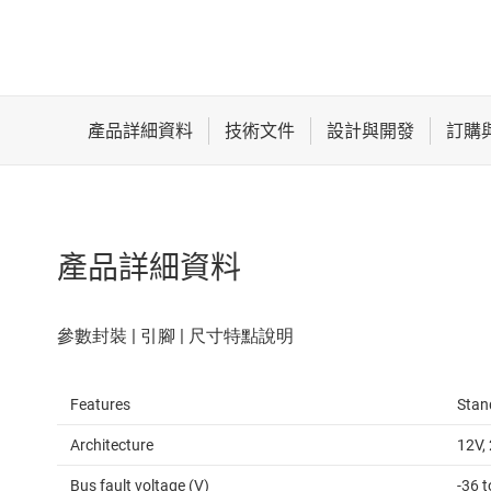
產品詳細資料
Features
Stan
Architecture
12V,
Bus fault voltage (V)
-36 t