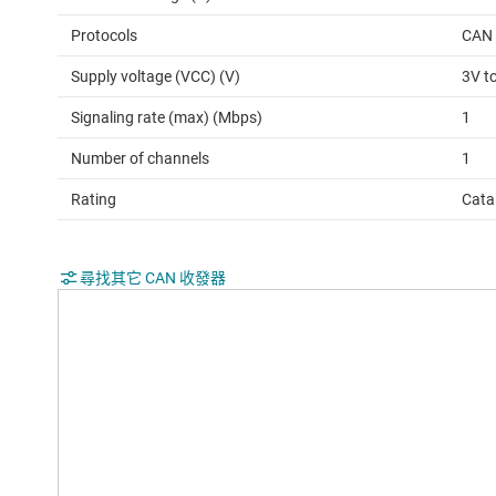
Protocols
CAN
Supply voltage (VCC) (V)
3V t
Signaling rate (max) (Mbps)
1
Number of channels
1
Rating
Cata
尋找其它 CAN 收發器