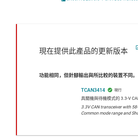
感測器
LVDS、M-LVDS 和 PECL IC
放大器
PCIe、SAS & SATA IC
數據轉換器
RS-232 收發器
時鐘與計時
RS-485 & RS-422 收發器
現在提供此產品的更新版本
功能相同，但針腳輸出與所比較的裝置不同。
TCAN3414
具關機與待機模式的 3.3-V CA
3.3V CAN transceiver with 58-
Common mode range and Shu