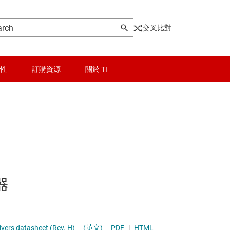
交叉比對
性
訂購資源
關於 TI
晶粒與晶圓服務
USB IC
無線連線
乙太網路 IC
被動和離散
光學網路 IC
器
邏輯和電壓轉換
其它介面
隔離
多開關偵測介面 (MSDI) IC
-V CAN Bus Transceivers datasheet (Rev. H)
(英文)
PDF
|
HTML