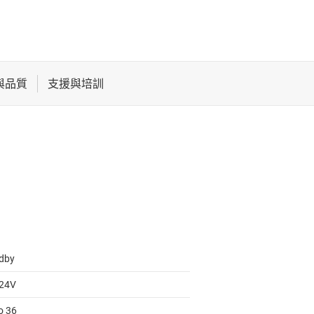
dby
 24V
o 36