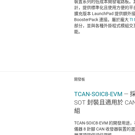
裝置系列的低成本開發電路板。
計，提供標準化且使用方便的平
擴充版本 LaunchPad 提供
BoosterPack 連接。屬於龐大
TI
部分，並與各種外掛程式模組交
能。
開發板
TCAN-SOIC8-EVM
— 採
SOT 封裝且適用於 C
組
TCAN-SOIC8-EVM 的開
儀器 8 針腳 CAN 收發器裝
器選項提供評估彈性。