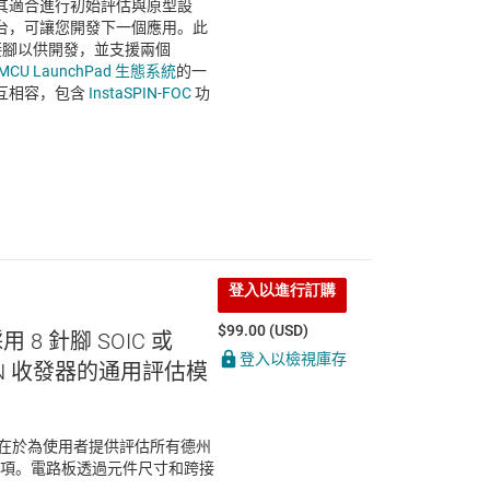
其適合進行初始評估與原型設
台，可讓您開發下一個應用。此
額外接腳以供開發，並支援兩個
 MCU LaunchPad 生態系統
的一
互相容，包含
InstaSPIN-FOC
功
登入以進行訂購
$99.00 (USD)
用 8 針腳 SOIC 或
登入以檢視庫存
AN 收發器的通用評估模
發用途，在於為使用者提供評估所有德州
置的選項。電路板透過元件尺寸和跨接