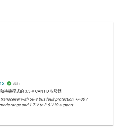
13
 和待機模式的 3.3-V CAN FD 收發器
ransceiver with 58-V bus fault protection, +/-30V
de range and 1.7-V to 3.6-V IO support