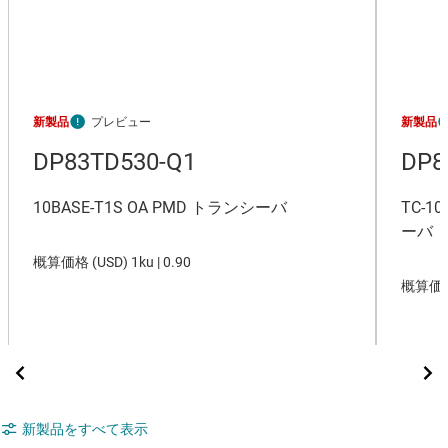
新製品
新製品
DP83TD530-Q1
DP8
10BASE-T1S OA PMD トランシーバ
TC-1
ーバ
概算価格 (
USD
)
1ku |
0.90
概算価格
新製品をすべて表示