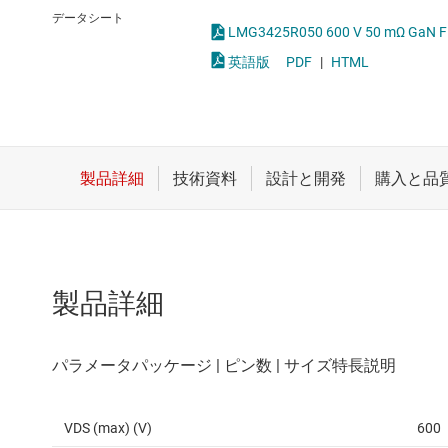
クロックとタイミング
LED
データシート
LMG3425R050 600 V 50
スイッチ/マルチプレクサ
MOSF
英語版
PDF
|
HTML
センサ
ダイ / ウェハー サービス
製品詳細
VDS (max) (V)
600