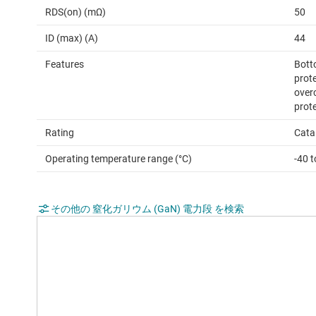
RDS(on) (mΩ)
50
ID (max) (A)
44
Features
Bott
prot
over
prot
Rating
Cata
Operating temperature range (°C)
-40 
その他の 窒化ガリウム (GaN) 電力段 を検索