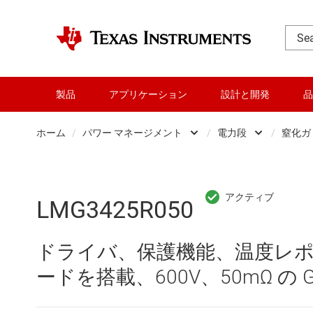
製品
アプリケーション
設計と開発
品
ホーム
/
パワー マネージメント
/
電力段
/
窒化ガリ
DLP 製品
AC/
RF とマイクロ波
DC/
LMG3425R050
アンプ
DC/
ドライバ、保護機能、温度レポ
インターフェイス
DDR
ードを搭載、600V、50mΩ の Ga
オーディオ、ハプティクス、および
LCD