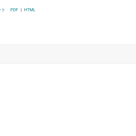
ソリッドステート リレー (半導体リレー)
ート
PDF
|
HTML
ハイサイド スイッチおよびコントローラ