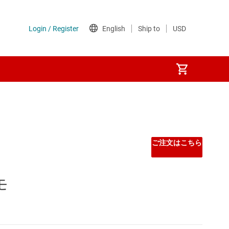
Other power management
PoE (パワー オーバー イーサネット) IC
ご注文はこちら
ゲート ドライバ
モ
シーケンサ
スーパーバイザとリセット IC