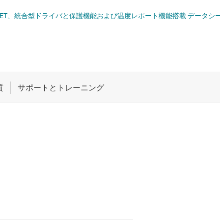
 ドライバ
ロジックと電圧変換
 mΩ GaN FET、統合型ドライバと保護機能および温度レポート機能搭載 データシ
ET
ワイヤレス コネクティビティ
受動 (パッシブ) とディスクリート
絶縁