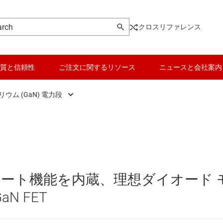
クロスリファレンス
質と信頼性
ご注文に関するリソース
ニュースと会社案内
ウム (GaN) 電力段
DC スイッチング レギュレータ
Si 電力段
データ コンバータ
DC スイッチング レギュレータ
窒化ガリウム (GaN) 電力段
バッテリ管理 IC
DC パワー モジュール
パワー マネージメント
ート機能を内蔵、理想ダイオード 
 メモリ向け電源 IC
マイコン (MCU) / プロセッサ
N FET
ピエゾ
/OLED ディスプレイ向けの電源とドライバ
モータ ドライバ