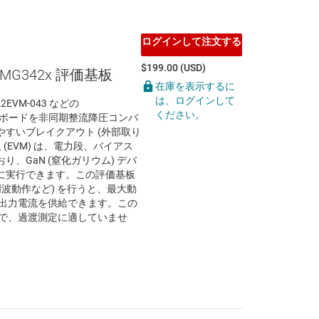
ログインして注文する
$199.00 (USD)
LMG342x 評価基板
在庫を表示するに
は、ログインして
22EVM-043 などの
ください。
リッジ ボードを非同期整流降圧コンバ
すいブレイクアウト (外部取り
(EVM) は、電力段、バイアス
、GaN (窒化ガリウム) デバ
に実行できます。この評価基板
周波動作など) を行うと、最大動
 の出力電流を供給できます。この
ので、過渡測定に適していませ