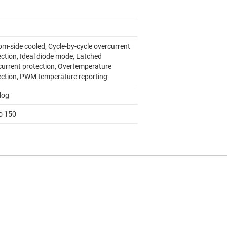
om-side cooled, Cycle-by-cycle overcurrent
ection, Ideal diode mode, Latched
current protection, Overtemperature
ection, PWM temperature reporting
log
to 150