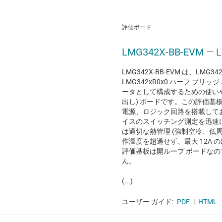
評価ボード
LMG342X-BB-EVM
— 
LMG342X-BB-EVM は、LMG34
LMG342xR0x0 ハーフ ブ
ータとして構成するための使いや
出し) ボードです。この評価基板 
電源、ロジック回路を搭載しており
イスのスイッチング測定を迅速
は適切な熱管理 (強制空冷、低
作温度を超過せず、最大 12A
評価基板は開ループ ボードな
ん。
(...)
ユーザー ガイド:
PDF
|
HTML