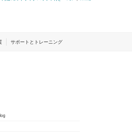
 ドライバ
ロジックと電圧変換
ET
ワイヤレス コネクティビティ
受動 (パッシブ) とディスクリート
絶縁
log