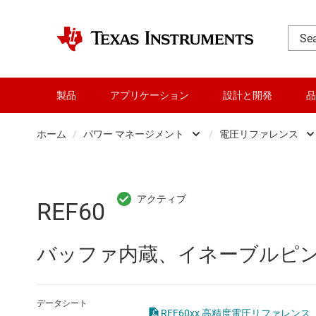
製品
アプリケーション
設計と開発
品
ホーム
/
パワー マネージメント
/
電圧リファレンス
DLP 製品
AC/
RF とマイクロ波
DC/
REF60
アンプ
DC/
バッファ内蔵、イネーブルピン
インターフェイス
DDR
オーディオ、ハプティクス、および
LCD
データシート
REF60xx 高精度電圧リファレンス