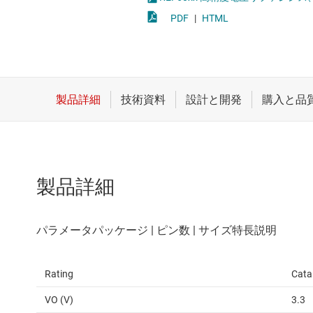
クロックとタイミング
LED
PDF
|
HTML
スイッチ/マルチプレクサ
MOSF
センサ
ダイ / ウェハー サービス
製品詳細
Rating
Cata
VO (V)
3.3