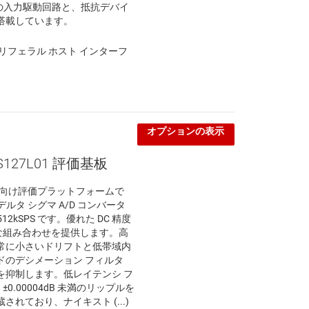
の入力駆動回路と、抵抗デバイ
搭載しています。
、ペリフェラル ホスト インターフ
オプションの表示
S127L01 評価基板
L01 向け評価プラットフォームで
トのデルタ シグマ A/D コンバータ
12kSPS です。優れた DC 精度
クな組み合わせを提供します。高
常に小さいドリフトと低帯域内
ドのデシメーション フィルタ
を抑制します。低レイテンシ フ
 ±0.00004dB 未満のリップルを
れており、ナイキスト (...)