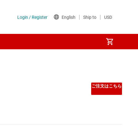
Other power management
PoE (パワー オーバー イーサネット) IC
ご注文はこちら
ゲート ドライバ
シーケンサ
スーパーバイザとリセット IC