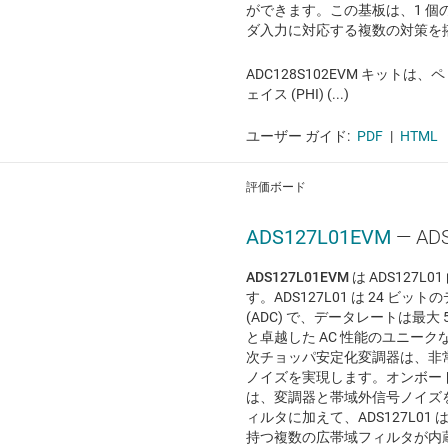
ができます。この基板は、1 個
ダ入力に対応する複数の対策を
ADC128S102EVM キットは
ェイス (PHI) (...)
ユーザー ガイド:
PDF
|
HTML
評価ボード
ADS127L01EVM
— AD
ADS127L01EVM
は ADS127
す。ADS127L01 は 24 ビッ
(ADC) で、データレートは最大 5
と卓越した AC 性能のユニー
次チョッパ安定化変調器は、非
ノイズを実現します。オンボー
は、変調器と帯域外信号ノイズ
ィルタに加えて、ADS127L01 は
持つ複数の広帯域フィルタが内蔵さ