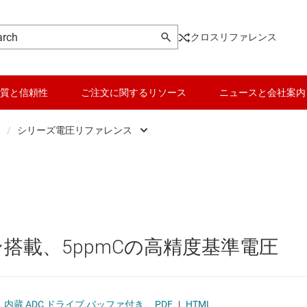
クロスリファレンス
質と信頼性
ご注文に関するリソース
ニュースと会社案内
/
シリーズ電圧リファレンス
DC スイッチング レギュレータ
シャント電圧リファレンス
データ コンバータ
DC スイッチング レギュレータ
シリーズ電圧リファレンス
バッテリ管理 IC
DC パワー モジュール
電流リファレンスとソース
パワー マネージメント
搭載、5ppmCの高精度基準電圧
 メモリ向け電源 IC
マイコン (MCU) / プロセッサ
ピエゾ
/OLED ディスプレイ向けの電源とドライバ
モータ ドライバ
、内蔵 ADC ドライブ バッファ付き
PDF
|
HTML