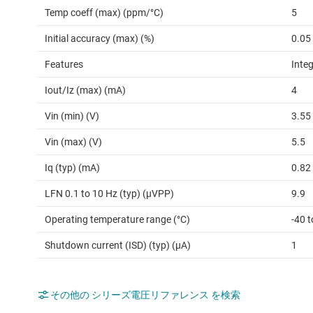
Temp coeff (max) (ppm/°C)
5
Initial accuracy (max) (%)
0.05
Features
Inte
Iout/Iz (max) (mA)
4
Vin (min) (V)
3.55
Vin (max) (V)
5.5
Iq (typ) (mA)
0.82
LFN 0.1 to 10 Hz (typ) (µVPP)
9.9
Operating temperature range (°C)
-40 
Shutdown current (ISD) (typ) (µA)
1
その他の シリーズ電圧リファレンス を検索