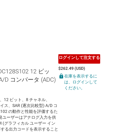
ログインして注文する
$262.49 (USD)
DC128S102 12 ビッ
在庫を表示するに
/D コンバータ (ADC)
は、ログインして
ください。
) は、12 ビット、8 チャネル、
ス、SAR (逐次比較型) A/D コ
28S102 の動作と性能を評価するた
発ユーザーはアナログ入力を供
 (グラフィカル ユーザー イン
応する出力コードを表示すること