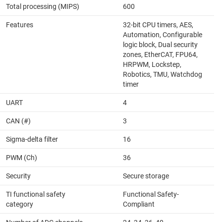
Total processing (MIPS)
600
Features
32-bit CPU timers, AES,
Automation, Configurable
logic block, Dual security
zones, EtherCAT, FPU64,
HRPWM, Lockstep,
Robotics, TMU, Watchdog
timer
UART
4
CAN (#)
3
Sigma-delta filter
16
PWM (Ch)
36
Security
Secure storage
TI functional safety
Functional Safety-
category
Compliant