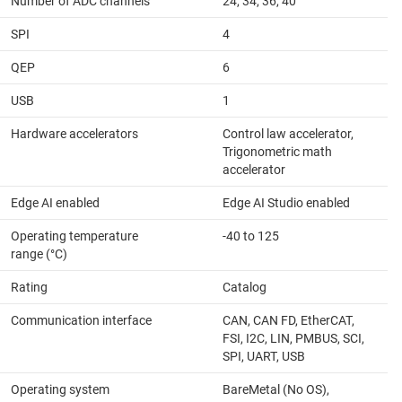
Number of ADC channels
24, 34, 36, 40
SPI
4
QEP
6
USB
1
Hardware accelerators
Control law accelerator,
Trigonometric math
accelerator
Edge AI enabled
Edge AI Studio enabled
Operating temperature
-40 to 125
range (°C)
Rating
Catalog
Communication interface
CAN, CAN FD, EtherCAT,
FSI, I2C, LIN, PMBUS, SCI,
SPI, UART, USB
Operating system
BareMetal (No OS),