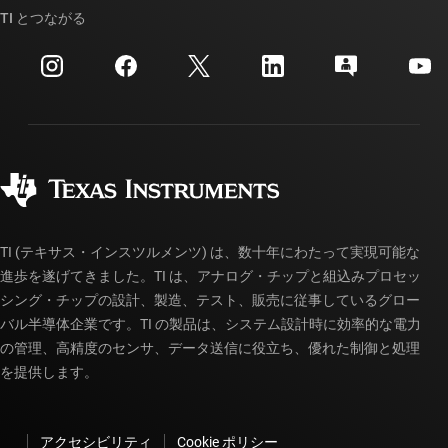
クロスリファレンス検索
TI とつながる
イベント
myTI 法人アカウント
カスタマー・サポート・センター
投資家向け情報
配送、お支払い、および税金
パッケージ
製造
ご注文に関する FAQ
品質と信頼性
コーポレート・シティズンシップ
販売特約店
myTI アカウントの FAQ
TI (テキサス・インスツルメンツ) は、数十年にわたって実現可能な
進歩を遂げてきました。TI は、アナログ・チップと組込みプロセッ
シング・チップの設計、製造、テスト、販売に従事しているグロー
バル半導体企業です。TI の製品は、システム設計時に効率的な電力
の管理、高精度のセンサ、データ送信に役立ち、優れた制御と処理
を提供します。
アクセシビリティ
Cookie ポリシー