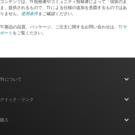
コンテンツは、TI 投稿者やコミュニティ投稿者によって「現状のま
ま」提供されるもので、TI による仕様の追加を意図するものではあ
りません。
使用条件
をご確認ください。
TI 製品の品質、パッケージ、ご注文に関するお問い合わせは、
TI サ
ポート
をご覧ください。​​​​​​​​​​​​​​
TI について
TI の概要
クイック・リンク
採用情報
お問い合わせ
ニュース
購入
TI E2E™ 設計サポート・フォーラム
ストーリー | チップ開発の舞台裏
TI API スイート