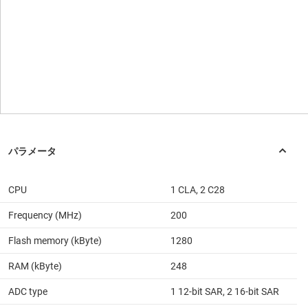
CPU
1 CLA, 2 C28
Frequency (MHz)
200
Flash memory (kByte)
1280
RAM (kByte)
248
ADC type
1 12-bit SAR, 2 16-bit SAR