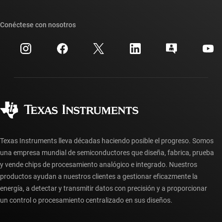
Foros de soporte de diseño de TI E2E™
Nuestras historias | Detrás del chip
Suites de API de TI
Búsqueda de referencias cruzadas
Conéctese con nosotros
Eventos
Cuentas de empresa myTI
Centro de atención al cliente
Relaciones con los inversionistas
Envío, pago e impuestos
Empaque
Fabricación
Preguntas frecuentes sobre pedidos
Calidad y confiabilidad
Ciudadanía corporativa
Distribuidores autorizados
Preguntas frecuentes sobre la cuenta myTI
Texas Instruments lleva décadas haciendo posible el progreso. Somos
una empresa mundial de semiconductores que diseña, fabrica, prueba
y vende chips de procesamiento analógico e integrado. Nuestros
productos ayudan a nuestros clientes a gestionar eficazmente la
energía, a detectar y transmitir datos con precisión y a proporcionar
un control o procesamiento centralizado en sus diseños.