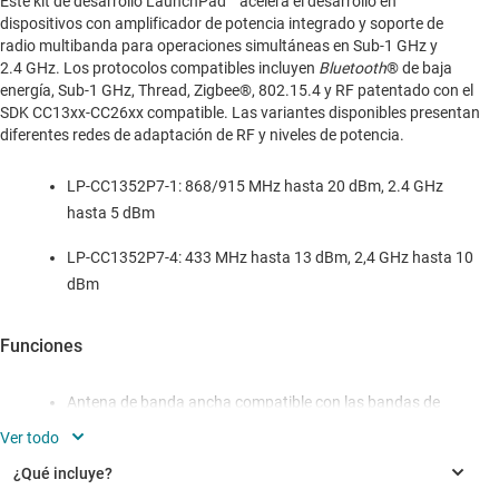
Este kit de desarrollo LaunchPad™ acelera el desarrollo en
dispositivos con amplificador de potencia integrado y soporte de
radio multibanda para operaciones simultáneas en Sub-1 GHz y
2.4 GHz. Los protocolos compatibles incluyen
Bluetooth
® de baja
energía, Sub-1 GHz, Thread, Zigbee®, 802.15.4 y RF patentado con el
SDK CC13xx-CC26xx compatible. Las variantes disponibles presentan
diferentes redes de adaptación de RF y niveles de potencia.
LP-CC1352P7-1: 868/915 MHz hasta 20 dBm, 2.4 GHz
hasta 5 dBm
LP-CC1352P7-4: 433 MHz hasta 13 dBm, 2,4 GHz hasta 10
dBm
Funciones
Antena de banda ancha compatible con las bandas de
frecuencia Sub-1 GHz (868 MHz/915 MHz/433 MHz) y
2.4 GHz