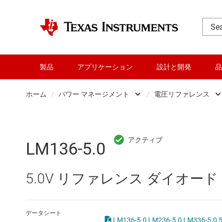
製品
アプリケーション
設計と開発
品
ホーム
/
パワー マネージメント
/
電圧リファレンス
DLP 製品
AC/
RF とマイクロ波
DC/
LM136-5.0
アンプ
DC/
5.0V リファレンス ダイオード
インターフェイス
DDR
オーディオ、ハプティクス、および
LCD
データシート
LM136-5.0 LM236