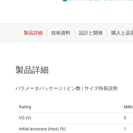
クロックとタイミング
LED
スイッチ/マルチプレクサ
MOSF
センサ
ダイ / ウェハー サービス
製品詳細
Rating
Milit
VO (V)
5
Initial accuracy (max) (%)
1