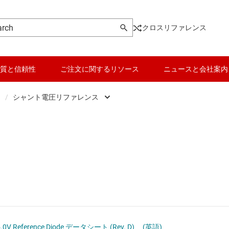
クロスリファレンス
質と信頼性
ご注文に関するリソース
ニュースと会社案内
/
シャント電圧リファレンス
DC スイッチング レギュレータ
シャント電圧リファレンス
データ コンバータ
DC スイッチング レギュレータ
シリーズ電圧リファレンス
バッテリ管理 IC
DC パワー モジュール
電流リファレンスとソース
パワー マネージメント
 メモリ向け電源 IC
マイコン (MCU) / プロセッサ
ピエゾ
/OLED ディスプレイ向けの電源とドライバ
モータ ドライバ
-5.0 LM336-5.0 5.0V Reference Diode データシート (Rev. D)
(英語)