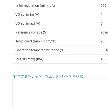
Iz for regulation (min) (µA)
600
VO adj (min) (V)
4
VO adj (max) (V)
6
Reference voltage (V)
adju
Temp coeff (max) (ppm/°C)
20
Operating temperature range (°C)
-55 
Iout/Iz (max) (mA)
10
その他の シャント電圧リファレンス を検索