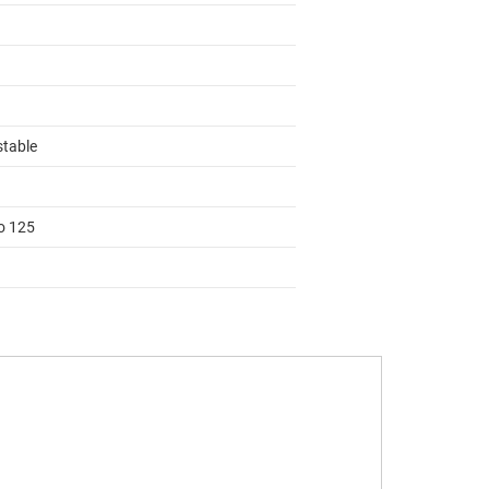
stable
to 125