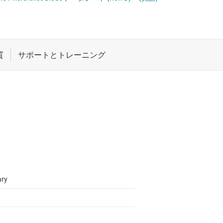
 ドライバ
ロジックと電圧変換
ET
ワイヤレス コネクティビティ
受動 (パッシブ) とディスクリート
絶縁
ary