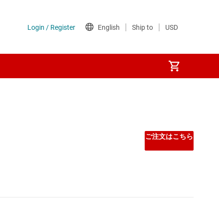
Other power management
PoE (パワー オーバー イーサネット) IC
ご注文はこちら
ゲート ドライバ
シーケンサ
スーパーバイザとリセット IC