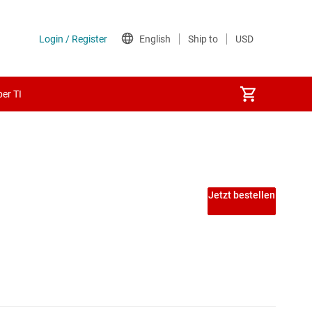
er TI
 PECL-ICs
Jetzt bestellen
ICs
A-ICs