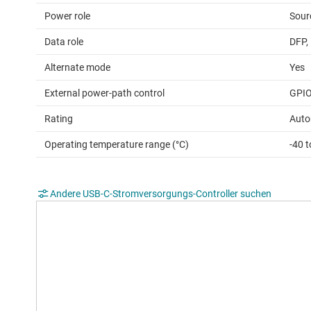
Power role
Sour
Data role
DFP,
Alternate mode
Yes
External power-path control
GPIO
Rating
Auto
Operating temperature range (°C)
-40 
Andere USB-C-Stromversorgungs-Controller suchen