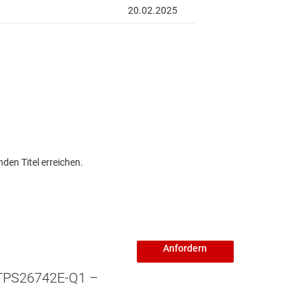
den Titel erreichen.
Anfordern
TPS26742E-Q1 –