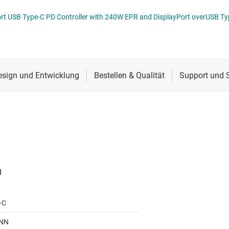
CS
SB-Portschutz-ICs
Schnittstelle
RS-485- & RS-422-Tr
TPS26744E-Q1 Auto
lle für Multischaltererfassung (MSDI)
SB-Redriver & -Multiplexer
Sensoren
System-Basis-Chips
itale Schnittstelle (SDI)
Taktgeber & Timing
USB-ICs
l-E/A
Verstärker
-C
NN