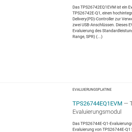
Das TPS26742EQ1EVM ist ein Ev
TPS26742E-Q1, einen hochinteg
Delivery(PD)-Controller zur Ve
zwei USB-Anschlüssen. Dieses EVM
Evaluierung des Standardleistu
Range, SPR) (...)
EVALUIERUNGSPLATINE
TPS26744EQ1EVM
— 
Evaluierungsmodul
Das TPS26744E-Q1-Evaluierungs
Evaluierung von TPS26744E-Q1 