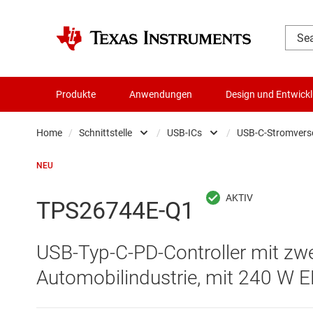
Produkte
Anwendungen
Design und Entwick
Home
/
Schnittstelle
/
USB-ICs
/
USB-C-Stromverso
Audio, Haptik und Piezo
Andere Schnittste
U
NEU
Batteriemanagement-ICs
CAN-Transceiver
U
TPS26744E-Q1
Datenwandler
Ethernet-ICs
U
USB-Typ-C-PD-Controller mit zwe
Die- & Wafer-Services
HDMI-, DisplayPor
U
Automobilindustrie, mit 240 W 
DLP-Produkte
Highspeed-SerDe
U