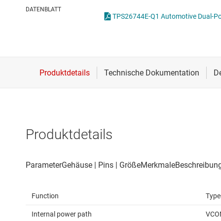
Drahtlose Konnektivität
I2C-, I3C- & SPI-I
U
DATENBLATT
Energiemanagement
ICs für Schnittste
U
HF & Mikrowellen
ICs für serielle dig
Isolierung
IO-Link und Digita
Produktdetails
Function
Type
Internal power path
VCO