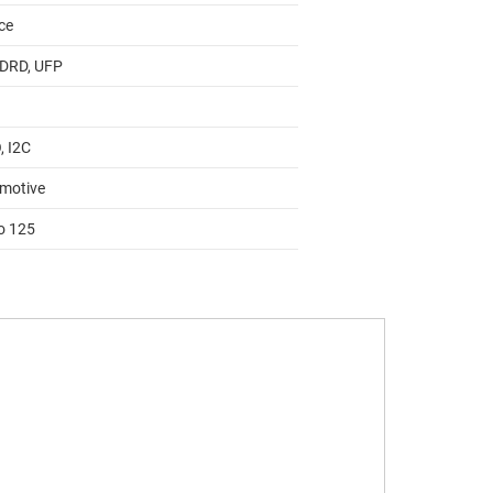
ce
 DRD, UFP
, I2C
motive
to 125