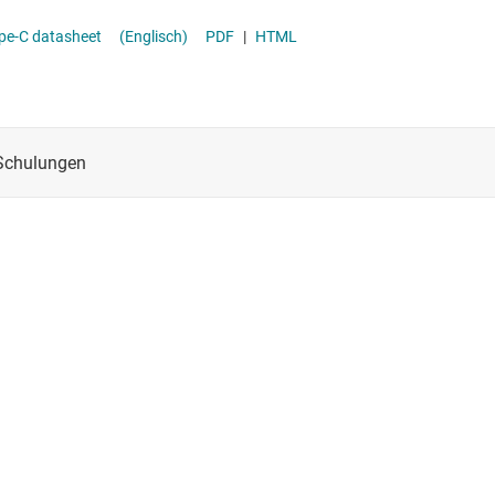
ansceiver
motive Dual-Port USB Type-C PD Controller with 240W EPR and DisplayPort overUSB Type-C datasheet
(Englisch)
PDF
|
HTML
 (SBC)