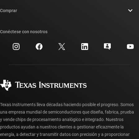
Contáctenos
Sala de redacción
Comprar
Foros de soporte de diseño de TI E2E™
Nuestras historias | Detrás del chip
Suites de API de TI
Búsqueda de referencias cruzadas
Conéctese con nosotros
Eventos
Cuentas de empresa myTI
Centro de atención al cliente
Relaciones con los inversionistas
Envío, pago e impuestos
Empaque
Fabricación
Preguntas frecuentes sobre pedidos
Calidad y confiabilidad
Ciudadanía corporativa
Distribuidores autorizados
Preguntas frecuentes sobre la cuenta myTI
Texas Instruments lleva décadas haciendo posible el progreso. Somos
una empresa mundial de semiconductores que diseña, fabrica, prueba
y vende chips de procesamiento analógico e integrado. Nuestros
productos ayudan a nuestros clientes a gestionar eficazmente la
energía, a detectar y transmitir datos con precisión y a proporcionar