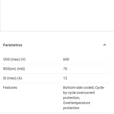
VDS (max) (V)
600
RDS(on) (mΩ)
70
ID (max) (A)
12
Features
Bottom-side cooled, Cycle-
by-cycle overcurrent
protection,
Overtemperature
protection