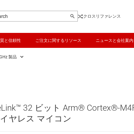
クロスリファレンス
質と信頼性
ご注文に関するリソース
ニュースと会社案内
GHz 製品
Wi-Fi 製品
データ コンバータ
他のワイヤレス製品
バッテリ管理 IC
低消費電力 2.4GHz 製品
パワー マネージメント
nk™ 32 ビット Arm® Cortex®-M4
車載ワイヤレス接続製品
マイコン (MCU) / プロセッサ
 ワイヤレス マイコン
ピエゾ
長距離対応 Sub-1GHz 製品
モータ ドライバ