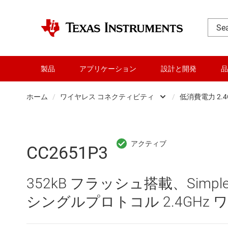
製品
アプリケーション
設計と開発
品
ホーム
/
ワイヤレス コネクティビティ
/
低消費電力 2.4
DLP 製品
RF とマイクロ波
CC2651P3
アンプ
352kB フラッシュ搭載、SimpleLi
インターフェイス
シングルプロトコル 2.4GHz
オーディオ、ハプティクス、および