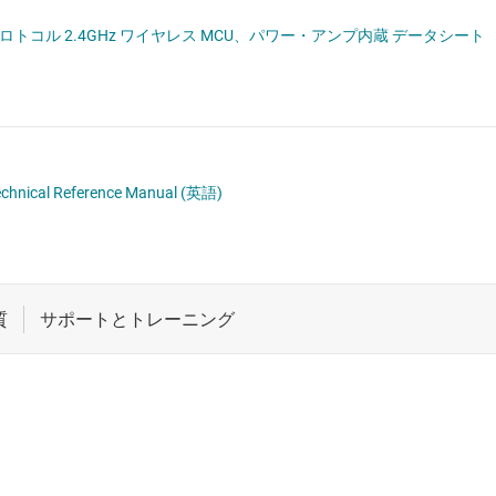
ロジックと電圧変換
シングルプロトコル 2.4GHz ワイヤレス MCU、パワー・アンプ内蔵 データシート
ワイヤレス コネクティビティ
受動 (パッシブ) とディスクリート
絶縁
chnical Reference Manual
(英語)