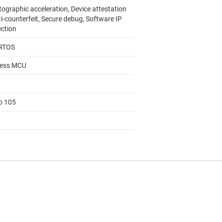
tographic acceleration, Device attestation
i-counterfeit, Secure debug, Software IP
ection
RTOS
less MCU
to 105