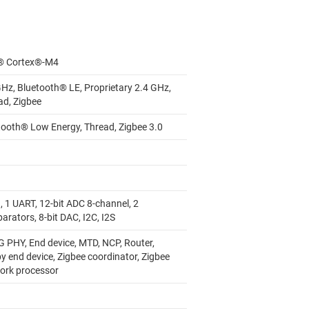
 Cortex®-M4
GHz, Bluetooth® LE, Proprietary 2.4 GHz,
ad, Zigbee
tooth® Low Energy, Thread, Zigbee 3.0
, 1 UART, 12-bit ADC 8-channel, 2
rators, 8-bit DAC, I2C, I2S
G PHY, End device, MTD, NCP, Router,
y end device, Zigbee coordinator, Zigbee
ork processor