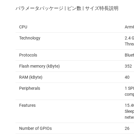
CPU
Arm®
Technology
2.4 
Thre
Protocols
Blue
Flash memory (kByte)
352
RAM (kByte)
40
Peripherals
1 SPI
compa
Features
15.4
Sleep
netw
Number of GPIOs
26