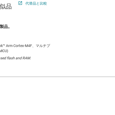
代替品と比較
似品
製品。
k™ Arm Cortex-M4F、マルチプ
MCU)
ased flash and RAM.