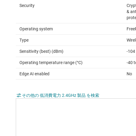
Security
Cryp
& ant
prot
Operating system
Free
Type
Wire
Sensitivity (best) (dBm)
-104
Operating temperature range (°C)
-40 
Edge AI enabled
No
その他の 低消費電力 2.4GHz 製品 を検索