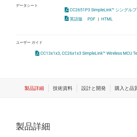
クロックとタイミング
データシート
CC2651P3 SimpleLink™ 
スイッチ/マルチプレクサ
英語版
PDF
|
HTML
センサ
ダイ / ウェハー サービス
ユーザー ガイド
CC13x1x3, CC26x1x3 SimpleLink™ Wireless MCU Te
製品詳細