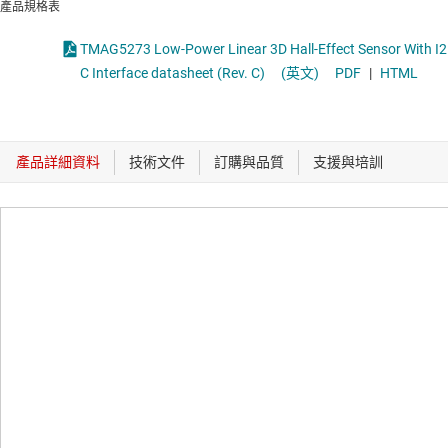
產品規格表
TMAG5273 Low-Power Linear 3D Hall-Effect Sensor With I2
C Interface datasheet (Rev. C)
(英文)
PDF
|
HTML