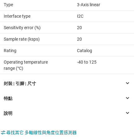
Type
3-Axis linear
Interface type
I2C
Sensitivity error (%)
20
Sample rate (ksps)
20
Rating
Catalog
Operating temperature
-40 to 125
range (°C)
尋找其它 多軸線性與角度位置感測器