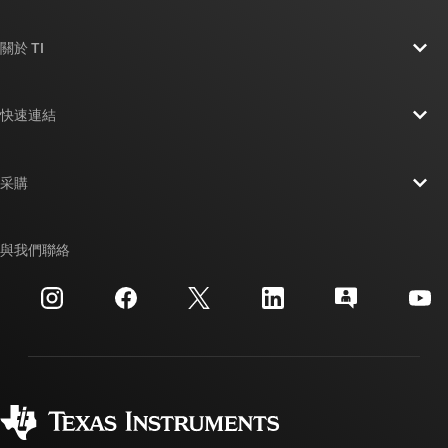
關於 TI
關於 TI 概覽
快速連結
人才招募
聯絡我們
新聞室
采購
TI E2E™ 設計支援論壇
我們的故事 | 晶片幕後
TI API 套件
交互參考搜索
與我們聯絡
活動
myTI 公司帳戶
客戶支援中心
投資人關系
運送、付款與稅金
封裝
製造
訂購 FAQ
品質與可靠性
企業公民
授權經銷商
myTI 帳戶常見問題解答