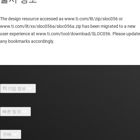
The design resource accessed as www.ti.com/lit/zip/sloc056 or
www.ti.com/lit/xx/sloc056a/sloc056a.zip has been migrated to a new
user experience at www.ti.com/tool/download/SLOC056. Please update
any bookmarks accordingly.
TI 기업 정보
TI 기업 정보 개요
빠른 링크
채용
연락처
뉴스룸
구매