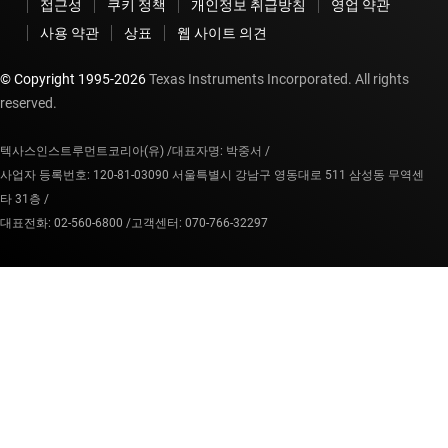
접근성
쿠키 정책
개인정보 취급방침
영업 약관
사용 약관
상표
웹 사이트 의견
© Copyright 1995-
2026
Texas Instruments Incorporated. All rights
reserved.
텍사스인스트루먼트코리아(유) /
대표자명: 박중서 /
사업자 등록번호: 120-81-03090 서울특별시 강남구 영동대로 511 삼성동 무역센
타 31층 /
대표전화: 02-560-6800 /
고객센터: 070-766-32297