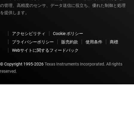
TMS320F280041
—
100MHz、FPU、TMU、
の管理、高精度のセンサ、データ送信に役立ち、優れた制御と処理
を提供します。
128kb フラッシュ、PGA、SDFM 搭載、C2000™
32 ビット MCU
アクセシビリティ
Cookie ポリシー
データシート:
PDF
|
HTML
プライバシーポリシー
販売約款
使用条件
商標
リアルタイム デジタル電源マイコン
Webサイトに関するフィードバック
TMS320F280041C
—
100MHz、FPU、TMU、
© Copyright 1995-
2026
Texas Instruments Incorporated. All rights
reserved.
128kb フラッシュ、InstaSPIN-FOC、CLB、
PGA、SDFM 搭載、C2000™ 32 ビット MCU
データシート:
PDF
|
HTML
リアルタイム デジタル電源マイコン
TMS320F280045
—
100MHz、FPU、TMU、
256KB フラッシュ、PGA、SDFM 搭載、C2000™