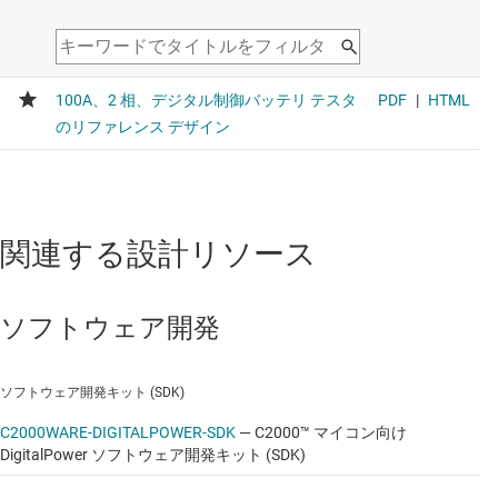
分解能パルス幅変調)、CAN-FD
データシート:
PDF
|
HTML
リアルタイム デジタル電源マイコン
TMS320F2800157
—
C2000™ 32 ビット マイコ
ン、120MHz、256KB フラッシュ、HRPWM (高
分解能パルス幅変調)、CAN-FD
関連する設計リソース
データシート:
PDF
|
HTML
ソフトウェア開発
リアルタイム デジタル電源マイコン
ソフトウェア開発キット (SDK)
TMS320F280023
—
100MHz、FPU と TMU (三角
関数算術演算ユニット) と 64KB フラッシュ搭
C2000WARE-DIGITALPOWER-SDK
—
C2000™ マイコン向け
DigitalPower ソフトウェア開発キット (SDK)
載、C2000™ 32 ビット マイコン