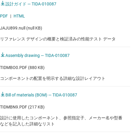
設計ガイド — TIDA-010087
バッテリ セルの形成とテスト機器
PDF
|
HTML
バッテリ セルの形成とテスト機器
JAJU899.null (null KB)
バッテリ セルの形成とテスト機器
リファレンス デザインの概要と検証済みの性能テスト データ
バッテリ セルの形成とテスト機器
Assembly drawing — TIDA-010087
バッテリ セルの形成とテスト機器
TIDMBO0.PDF (880 KB)
バッテリ セルの形成とテスト機器
コンポーネントの配置を明示する詳細な設計レイアウト
バッテリ セルの形成とテスト機器
バッテリ セルの形成とテスト機器
Bill of materials (BOM) — TIDA-010087
バッテリ セルの形成とテスト機器
TIDMBN9.PDF (217 KB)
バッテリ セルの形成とテスト機器
設計に使用したコンポーネント、参照指定子、メーカー名や型番
などを記入した詳細なリスト