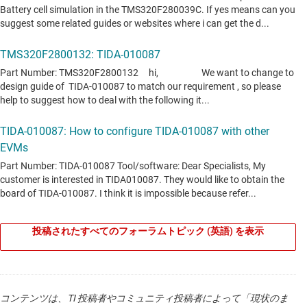
TMS320F280025C
—
100MHz、FPU と TMU (三
角関数算術演算ユニット) と 128KB フラッシュ
と CLB (構成可能ロジック ブロック) 搭載、
C2000™ 32 ビット マイコン
データシート:
PDF
|
HTML
リアルタイム デジタル電源マイコン
TMS320F280033
—
C2000™ 32 ビット マイコ
ン、120MHz、128KB フラッシュ、FPU (浮動小
数点演算ユニット)、TMU (三角関数算術演算ユ
ニット)、AES、CAN-FD
投稿されたすべてのフォーラムトピック (英語) を表示
データシート:
PDF
|
HTML
リアルタイム デジタル電源マイコン
コンテンツは、TI 投稿者やコミュニティ投稿者によって「現状のま