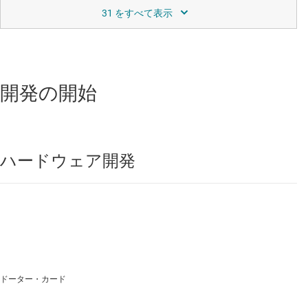
データシート:
PDF
|
HTML
ハーフ ブリッジ ドライバ
UCC27211
—
8V UVLO 搭載、複数の TTL 入力、
開発の開始
4A、120V ハーフブリッジ ゲート ドライバ
データシート:
PDF
|
HTML
ハードウェア開発
計測アンプ
INA188
—
36V、ゼロドリフト、レール ツー レ
ール出力計測アンプ
データシート:
PDF
|
HTML
リニア レギュレータと低ドロップアウト (LDO) レギュレータ
ドーター・カード