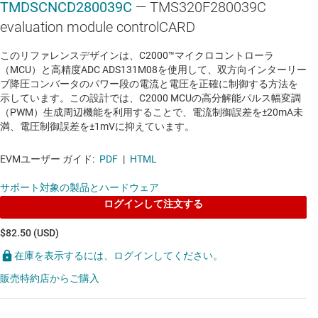
TLV1117
—
800mA、15V、リニア電圧レギュレ
TMDSCNCD280039C
— TMS320F280039C
ータ
evaluation module controlCARD
データシート:
PDF
|
HTML
このリファレンスデザインは、C2000™マイクロコントローラ
（MCU）と高精度ADC ADS131M08を使用して、双方向インターリー
ブ降圧コンバータのパワー段の電流と電圧を正確に制御する方法を
リニア レギュレータと低ドロップアウト (LDO) レギュレータ
示しています。この設計では、C2000 MCUの高分解能パルス幅変調
（PWM）生成周辺機能を利用することで、電流制御誤差を±20mA未
TPS736
—
逆電流保護機能とイネーブル搭載、
満、電圧制御誤差を±1mVに抑えています。
400mA、高精度、超低ドロップアウト電圧レギ
ュレータ
EVMユーザー ガイド:
PDF
|
HTML
データシート:
PDF
|
HTML
サポート対象の製品とハードウェア
ログインして注文する
リニア レギュレータと低ドロップアウト (LDO) レギュレータ
$82.50 (USD)
TPS7A20
—
300mA、超低ノイズ、低静止電流
在庫を表示するには、ログインしてください。
(IQ)、低ドロップアウト (LDO) リニア レギュレ
販売特約店からご購入
ータ、高 PSRR