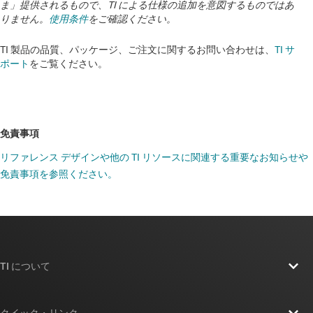
ま」提供されるもので、TI による仕様の追加を意図するものではあ
TMS320F280034
—
128KB フラッシュと FPU (浮
りません。
使用条件
をご確認ください。
動小数点演算ユニット) と CLA (制御補償器アク
TI 製品の品質、パッケージ、ご注文に関するお問い合わせは、
TI サ
セラレータ) 付き TMU (三角関数算術演算ユニッ
ポート
をご覧ください。
ト) と AES と CAN-FD 搭載、120MHz、C
データシート:
PDF
|
HTML
免責事項
リアルタイム デジタル電源マイコン
リファレンス デザインや他の TI リソースに関連する重要なお知らせや
TMS320F280037
—
256KB フラッシュと FPU (浮
免責事項を参照ください。
動小数点演算ユニット) と CLA (制御補償器アク
セラレータ) 付き TMU (三角関数算術演算ユニッ
ト) と AES と CAN-FD 搭載、120MHz、C
データシート:
PDF
|
HTML
TI について
リアルタイム デジタル電源マイコン
TI の概要