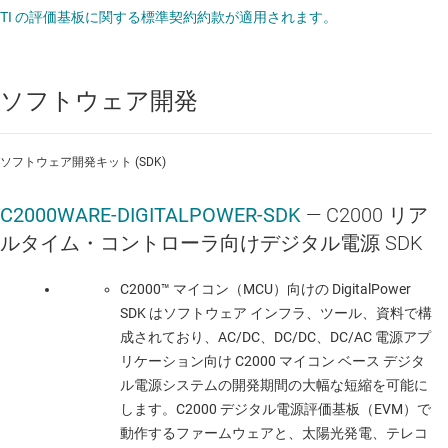
データシート:
PDF
|
HTML
TI の評価基板に関する標準契約約款が適用されます。
MOSFET
ソフトウェア開発
CSD16570Q5B
—
5mm x 6mm の SON 封止、シ
ングル、0.82mΩ、25V、N チャネル NexFET™ パ
ソフトウェア開発キット (SDK)
ワー MOSFET
データシート:
PDF
|
HTML
C2000WARE-DIGITALPOWER-SDK
— C2000 リア
ルタイム・コントローラ向けデジタル電源 SDK
MOSFET
C2000™ マイコン（MCU）向けの DigitalPower
CSD17556Q5B
—
シングル SON 5mm x 6mm、
SDK はソフトウェア インフラ、ツール、資料で構
1.8mΩ、30V、N チャネル NexFET™ パワー
成されており、AC/DC、DC/DC、DC/AC 電源アプ
MOSFET
リケーション向け C2000 マイコン ベース デジタ
ル電源システムの開発期間の大幅な短縮を可能に
データシート:
PDF
|
HTML
します。C2000 デジタル電源評価基板（EVM）で
動作するファームウェアと、太陽光発電、テレコ