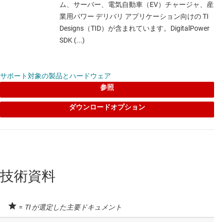
高精度 ADC
ム、サーバー、電気自動車（EV）チャージャ、産
業用パワー デリバリ アプリケーション向けの TI
ADS131M08
—
24 ビット、32kSPS、8 チャネ
Designs（TID）が含まれています。DigitalPower
ル、同時サンプリング、デルタシグマ ADC
SDK (...)
データシート:
PDF
|
HTML
サポート対象の製品とハードウェア
高精度オペアンプ (VOS が 1MV 未満)
参照
ダウンロードオプション
OPA2182
—
業界最小のオフセット ドリフト
(0.012uV/˚C、最大)、5.7nV/rtHz、マルチプレク
ス対応 36V オペアンプ
データシート:
PDF
|
HTML
技術資料
リアルタイム デジタル電源マイコン
TMS320F2800155
—
C2000™ 32 ビット マイコ
=
TI が選定した主要ドキュメント
ン、120MHz、128KB フラッシュ、HRPWM (高