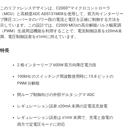
このリファレンスデザインは、C2000™マイクロコントローラ
（MCU）と高精度ADC ADS131M08を使用して、双方向インターリー
ブ降圧コンバータのパワー段の電流と電圧を正確に制御する方法を
示しています。この設計では、C2000 MCUの高分解能パルス幅変調
（PWM）生成周辺機能を利用することで、電流制御誤差を±20mA未
満、電圧制御誤差を±1mVに抑えています。
特長
2 相インターリーブ 600W 双方向降圧電力段
100kHz のスイッチング周波数使用時に 15.8 ビットの
PWM 分解能
閉ループ制御向けの外部デルタ シグマ ADC
レギュレーション誤差 ±20mA 未満の定電流充放電
レギュレーション誤差は ±1mV 未満で、充電と放電の
両方で定電圧モードに対応