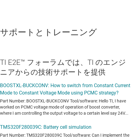
データシート:
PDF
|
HTML
リアルタイム デジタル電源マイコン
サポートとトレーニング
TMS320F280023C
—
100MHz、FPU、TMU、
64KB フラッシュ、CLB 搭載、C2000™ 32 ビッ
ト MCU
TI E2E™ フォーラムでは、TI のエンジ
データシート:
PDF
|
HTML
ニアからの技術サポートを提供
リアルタイム デジタル電源マイコン
TMS320F280025
—
100MHz、FPU と TMU と
128kb フラッシュ搭載、C2000™ 32 ビット MCU
データシート:
PDF
|
HTML
リアルタイム デジタル電源マイコン