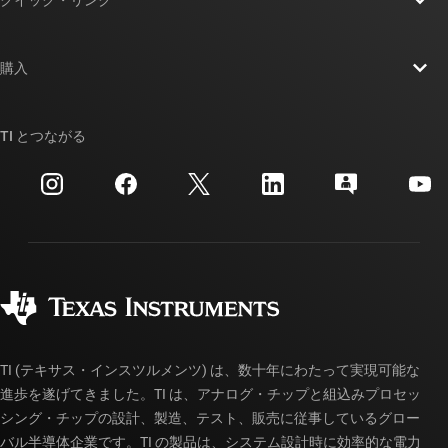
クイック・リンク
TMS320F280037C
—
C2000™ 32 ビット MCU、
採用情報
120MHz、256KB フラッシュ、FPU、CLA 搭載
お問い合わせ
ニュース
購入
TMU、CLB、AES と CAN-FD
TI E2E™ 設計サポート・フォーラム
ストーリー | チップ開発の舞台裏
TI API スイート
データシート:
PDF
|
HTML
クロスリファレンス検索
TI とつながる
イベント
myTI 法人アカウント
リアルタイム デジタル電源マイコン
カスタマー・サポート・センター
投資家向け情報
配送、お支払い、および税金
TMS320F280039
—
C2000™ 32 ビット マイコ
パッケージ
ン、120MHz、384KB フラッシュ、FPU (浮動小
製造
ご注文に関する FAQ
品質と信頼性
数点演算ユニット)、CLA (制御補償器アクセラ
コーポレート・シティズンシップ
販売特約店
レータ) 搭載 TMU (三角関数算術演算ユニッ
myTI アカウントの FAQ
ト)、AES
データシート:
PDF
|
HTML
TI (テキサス・インスツルメンツ) は、数十年にわたって実現可能な
進歩を遂げてきました。TI は、アナログ・チップと組込みプロセッ
シング・チップの設計、製造、テスト、販売に従事しているグロー
リアルタイム デジタル電源マイコン
バル半導体企業です。TI の製品は、システム設計時に効率的な電力