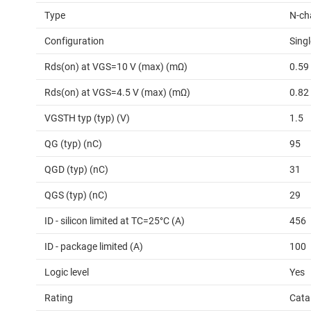
Type
N-ch
Configuration
Singl
Rds(on) at VGS=10 V (max) (mΩ)
0.59
Rds(on) at VGS=4.5 V (max) (mΩ)
0.82
VGSTH typ (typ) (V)
1.5
QG (typ) (nC)
95
QGD (typ) (nC)
31
QGS (typ) (nC)
29
ID - silicon limited at TC=25°C (A)
456
ID - package limited (A)
100
Logic level
Yes
Rating
Cata