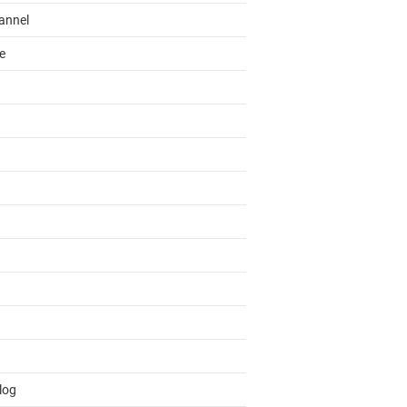
annel
e
log