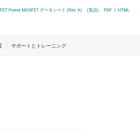
 ドライバ
ロジックと電圧変換
570Q5B 25-V N-Channel NexFET Power MOSFET データシート (Rev. A)
(英語)
PDF
|
HTML
ET
ワイヤレス コネクティビティ
受動 (パッシブ) とディスクリート
絶縁