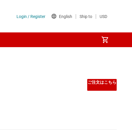
Other power management
PoE (パワー オーバー イーサネット) IC
ご注文はこちら
ゲート ドライバ
シーケンサ
スーパーバイザとリセット IC