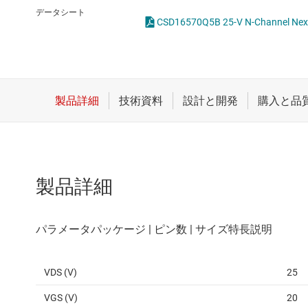
クロックとタイミング
LED
データシート
CSD16
スイッチ/マルチプレクサ
MOSF
センサ
ダイ / ウェハー サービス
製品詳細
VDS (V)
25
VGS (V)
20