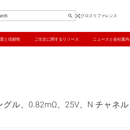
クロスリファレンス
質と信頼性
ご注文に関するリソース
ニュースと会社案内
DC スイッチング レギュレータ
データ コンバータ
DC スイッチング レギュレータ
バッテリ管理 IC
DC パワー モジュール
パワー マネージメント
シングル、0.82mΩ、25V、N チャネル
 メモリ向け電源 IC
マイコン (MCU) / プロセッサ
ピエゾ
/OLED ディスプレイ向けの電源とドライバ
モータ ドライバ