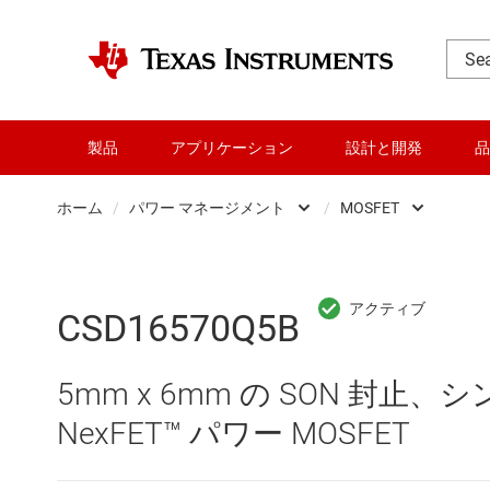
製品
アプリケーション
設計と開発
品
ホーム
/
パワー マネージメント
/
MOSFET
DLP 製品
AC/
RF とマイクロ波
DC/
CSD16570Q5B
アンプ
DC/
5mm x 6mm の SON 封止、
インターフェイス
DDR
NexFET™ パワー MOSFET
オーディオ、ハプティクス、および
LCD