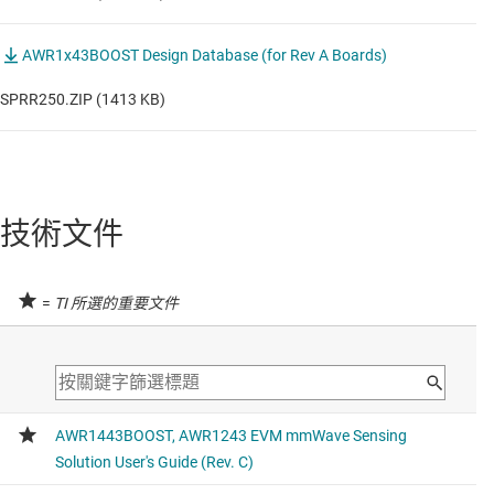
AWR1x43BOOST Design Database (for Rev A Boards)
SPRR250.ZIP (1413 KB)
技術文件
=
TI 所選的重要文件