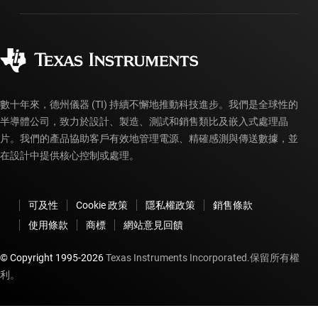
製造
訂購 FAQ
品質與可靠性
企業公民
授權經銷商
myTI 帳戶常見問題解答
數十年來，德州儀器 (TI) 持續不懈地推動科技進步。我們是全球性的
半導體公司，致力於設計、製造、測試和銷售類比及嵌入式處理晶
片。我們的產品協助客戶有效地管理電源、精確感測與傳送數據，並
在設計中提供核心控制或處理。
可及性
Cookie 政策
隱私權政策
銷售條款
使用條款
商標
網站意見回饋
© Copyright 1995-
2026
Texas Instruments Incorporated.保留所有權
利。