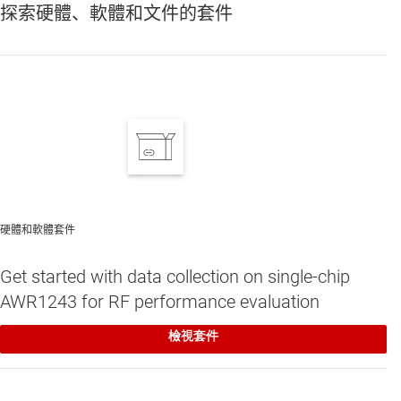
探索硬體、軟體和文件的套件
LP87524B-Q1
—
適用於 AWR 和 IWR MMIC 的多相 4 MHz、4A/1.8V
+ 2.5A/2.3V + 1.5A/3.3V + 1.5A/1.2V 降壓轉換器
AWR1243
—
76GHz 至 81GHz 高性能車用毫米波整合電路 (MMIC)
硬體和軟體套件
TPS796
—
具有啟用功能的 1-A、低壓差電壓穩壓器
Get started with data collection on single-chip
AWR1243 for RF performance evaluation
TPS7A8101-Q1
—
具有啟用功能的汽車 1-A、高 PSRR、可調整低壓
差電壓穩壓器
檢視套件
TPS7A88
—
1-A、低雜訊、高 PSRR、雙通道可調式超低壓降電壓穩
壓器