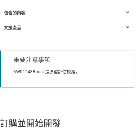
重要注意事項
TCAN1042HGV-Q1
—
具有靈活資料速率的汽車故障保護 CAN 收發
器
AWR1243Boost 是原型評估模組。
LM4040
—
固定電壓、45-µA 精密微功率分流電壓參考
訂購並開始開發