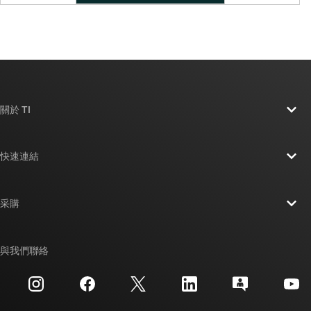
關於 TI
關於 TI 概覽
快速連結
人才招募
聯絡我們
新聞室
采購
TI E2E™ 設計支援論壇
我們的故事 | 晶片幕後
TI API 套件
交互參考搜索
與我們聯絡
活動
myTI 公司帳戶
客戶支援中心
投資人關系
運送、付款與稅金
封裝