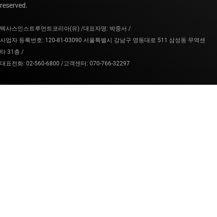
reserved.
텍사스인스트루먼트코리아(유) /
대표자명: 박중서 /
사업자 등록번호: 120-81-03090 서울특별시 강남구 영동대로 511 삼성동 무역센
타 31층 /
대표전화: 02-560-6800 /
고객센터: 070-766-32297