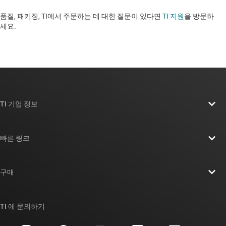
품질, 패키징, TI에서 주문하는 데 대한 질문이 있다면
TI 지원
을 방문하
세요.
TI 기업 정보
TI 기업 정보 개요
빠른 링크
채용
연락처
뉴스룸
구매
TI E2E™ 설계 지원 포럼
우리의 이야기 | 칩을 만드는 사람들
TI API 제품군
대체품 검색
TI 에 문의하기
이벤트
myTI 회사 계정