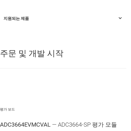
주문 및 개발 시작
ADC3664-SEP
—
Radiation-tolerant, 30krad, 14-bit dual 125MSPS
ADC
ADC3664-SP
—
Radiation-hardened, QML-V, 300krad, 14-bit dual
125MSPS ADC
평가 보드
ADC3664EVMCVAL
— ADC3664-SP 평가 모듈