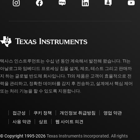
고객 지원 센터
투자 관계
배송, 결제 및 세금
패키징
제조
주문 FAQ
품질 및 안정성
사회 공헌
공인 유통업체
myTI 계정 FAQ
텍사스 인스트루먼트는 수십 년 동안 계속해서 발전해 왔습니다. TI는
아날로그와 임베디드 프로세싱 칩을 설계, 제조, 테스트 그리고 판매까
지 하는 글로벌 반도체 회사입니다. TI의 제품은 고객이 효율적으로 전
력을 관리하고, 정확한 데이터를 감지 후 전송하고, 설계에서 핵심 제어
또는 처리 기능을 할 수 있도록 지원합니다.
접근성
쿠키 정책
개인정보 취급방침
영업 약관
사용 약관
상표
웹 사이트 의견
© Copyright 1995-
2026
Texas Instruments Incorporated. All rights