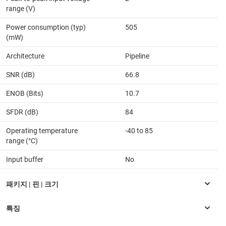
range (V)
Power consumption (typ)
505
(mW)
Architecture
Pipeline
SNR (dB)
66.8
ENOB (Bits)
10.7
SFDR (dB)
84
Operating temperature
-40 to 85
range (°C)
Input buffer
No