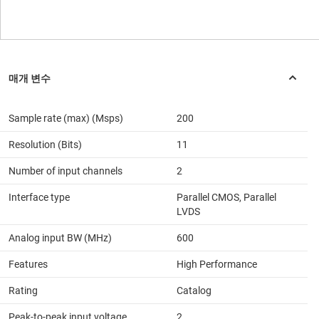
Sample rate (max) (Msps)
200
Resolution (Bits)
11
Number of input channels
2
Interface type
Parallel CMOS, Parallel
LVDS
Analog input BW (MHz)
600
Features
High Performance
Rating
Catalog
Peak-to-peak input voltage
2