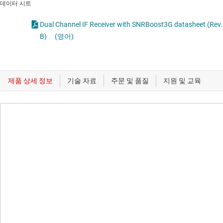
데이터 시트
Dual Channel IF Receiver with SNRBoost3G datasheet (Rev.
B)
(영어)