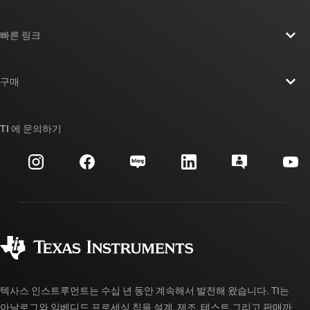
TI 기업 정보 개요
빠른 링크
채용
연락처
뉴스룸
구매
TI E2E™ 설계 지원 포럼
우리의 이야기 | 칩을 만드는 사람들
TI API 제품군
대체품 검색
TI 에 문의하기
이벤트
myTI 회사 계정
고객 지원 센터
투자 관계
배송, 결제 및 세금
패키징
제조
주문 FAQ
품질 및 안정성
사회 공헌
공인 유통업체
myTI 계정 FAQ
텍사스 인스트루먼트는 수십 년 동안 계속해서 발전해 왔습니다. TI는
아날로그와 임베디드 프로세싱 칩을 설계, 제조, 테스트 그리고 판매까