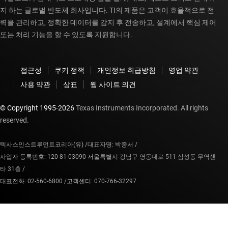
지 하는 글로벌 반도체 회사입니다. TI의 제품은 고객이 효율적으로 전
력을 관리하고, 정확한 데이터를 감지 후 전송하고, 설계에서 핵심 제어
또는 처리 기능을 할 수 있도록 지원합니다.
접근성
쿠키 정책
개인정보 취급방침
영업 약관
사용 약관
상표
웹 사이트 의견
© Copyright 1995-
2026
Texas Instruments Incorporated. All rights
reserved.
텍사스인스트루먼트코리아(유) /
대표자명: 박중서 /
사업자 등록번호: 120-81-03090 서울특별시 강남구 영동대로 511 삼성동 무역센
타 31층 /
대표전화: 02-560-6800 /
고객센터: 070-766-32297