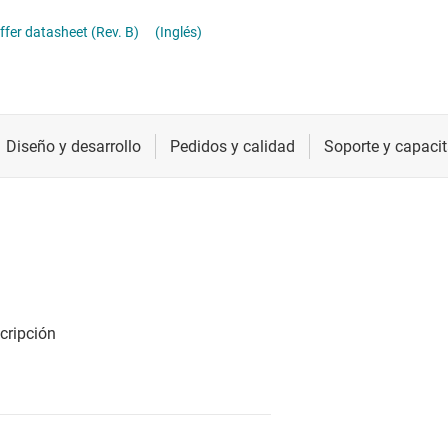
s en tiempo real (RTC) y temporizadores
Radiofrecuencia y microondas
ffer datasheet (Rev. B)
(Inglés)
izadores de red de reloj
Relojes y sincronización
Sensores
Servicios de chip y oblea