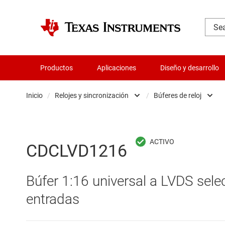
Productos
Aplicaciones
Diseño y desarrollo
Inicio
/
Relojes y sincronización
/
Búferes de reloj
Administración de potencia
Búferes
Aislamiento
Generad
CDCLVD1216
Amplificadores
Limpiad
Búfer 1:16 universal a LVDS sele
Audio, háptica y piezoeléctrica
Oscila
entradas
Circuitos integrados de gestión de bate
Other 