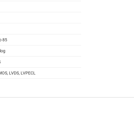
o 85
log
S
OS, LVDS, LVPECL