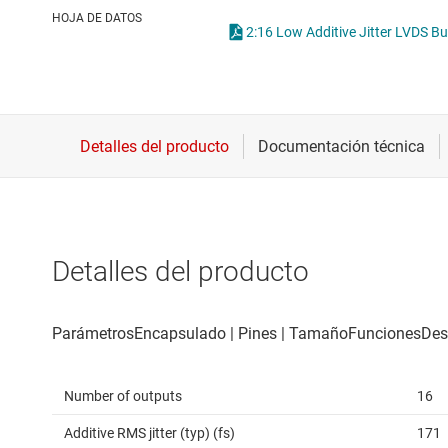
Conectividad inalámbrica
Reloje
HOJA DE DATOS
2:16 Low Additive Jitter LVDS Bu
Controladores para motores
Sincron
Convertidores de datos
Interfaz
Detalles del producto
Number of outputs
16
Additive RMS jitter (typ) (fs)
171