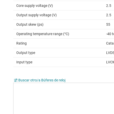
Core supply voltage (V)
2.5
Output supply voltage (V)
2.5
Output skew (ps)
55
Operating temperature range (°C)
-40 t
Rating
Cata
Output type
LVD
Input type
LVCM
Buscar otro/a Búferes de reloj