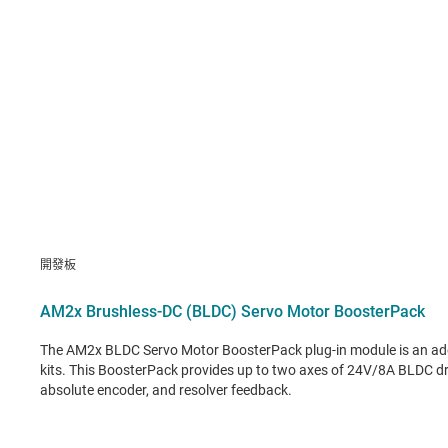
開發板
AM2x Brushless-DC (BLDC) Servo Motor BoosterPack
The AM2x BLDC Servo Motor BoosterPack plug-in module is an a
kits. This BoosterPack provides up to two axes of 24V/8A BLDC dr
absolute encoder, and resolver feedback.