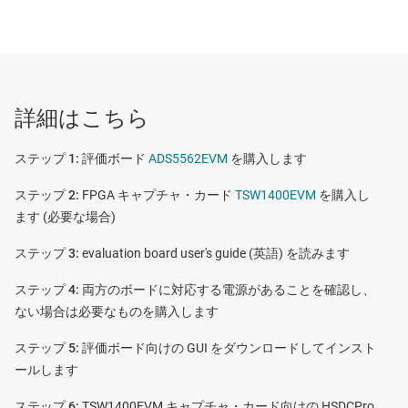
ンプ入力を使用することができます。この ADC EVM は THS4509 を
搭載していますが、THS4508、THS4511、THS4520 など、フットプ
リント互換の ADC 駆動アンプの評価も簡単に実行できます。
特長
ADS5562
—
高 SNR、CMOS/LVDS 出力、16 ビット、80MSPS A/D
コンバータ (ADC)
詳細はこちら
トランス結合型アナログ入力パス
評価ボード
ADS5562EVM
を購入します
THS4509 をベースとするアンプ経由のパス
FPGA キャプチャ・カード
TSW1400EVM
を購入し
CMOS または DDR LVDS パラレル出力モードを構成可
ます (必要な場合)
能
evaluation board user's guide (英語) を読みます
トランス結合型クロック入力パス
両方のボードに対応する電源があることを確認し、
CDCE72010 ジッタ・クロック・シンクロナイザおよ
ない場合は必要なものを購入します
びジッタ・クリーナのクロック処理回路
評価ボード向けの GUI をダウンロードしてインスト
TSW1400EVM または TSW1405EVM キャプチャ・カ
ールします
ードを使用した DDR LVDS 出力機能とキャプチャ機能
TSW1400EVM キャプチャ・カード向けの HSDCPro