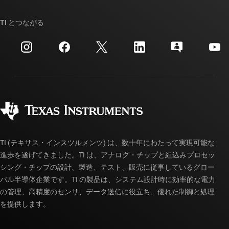
ストーリー | チップ開発の舞台裏
TI API スイート
クロスリファレンス検索
TI とつながる
イベント
myTI 法人アカウント
カスタマー・サポート・センター
投資家向け情報
配送、お支払い、および税金
パッケージ
製造
ご注文に関する FAQ
品質と信頼性
コーポレート・シティズンシップ
販売特約店
myTI アカウントの FAQ
TI (テキサス・インスツルメンツ) は、数十年にわたって実現可能な
進歩を遂げてきました。TI は、アナログ・チップと組込みプロセッ
シング・チップの設計、製造、テスト、販売に従事しているグロー
バル半導体企業です。TI の製品は、システム設計時に効率的な電力
の管理、高精度のセンサ、データ送信に役立ち、優れた制御と処理
を提供します。