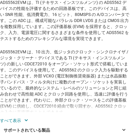
ADS5562EVM は、TI (テキサス・インスツルメンツ) の ADS5562 デ
バイスの性能を評価するための回路基板です。このデバイスは、高
い SNR 性能、低消費電力、16 ビット、80MSPS の A/Dコンバータで
す。この ADC は、構成可能なパラレル DDR LVDS または CMOS 出力
を複数採用しています。この評価基板 (EVM) を採用すると、クロッ
ク、入力、電源電圧に関するさまざまな条件を使用して ADS5562 を
テストするためのフレキシブルな環境を実現できます。
ADS5562EVM は、10 出力、低ジッタのクロック・シンクロナイザ /
ジッタ・クリーナ・デバイスである TI (テキサス・インスツルメン
ツ) の新しい CDCE72010 をオープン・ソケット形式で搭載していま
す。このデバイスを使用して、ADS5562 のクロック入力を駆動する
ことができます。外部 VCXO (電圧制御推奨発振器) または水晶振動
子バンドパス・フィルタ向けに複数のオープン・ソケットを実装し
ているので、最終的なシステム・レベルのソリューションと同じ組
み合わせで高性能 ADC とクロック回路を使用し、迅速に評価を行う
ことができます。代わりに、外部クロック・ソースをこの評価基板
(EVM) に供給し、CDCE72010 経由で取り回すか、ADS5562 クロッ
ク入力に直接渡すこともできます。
また、この評価基板を使用すると、ADC でトランス結合型入力、ま
たは TI (テキサス・インスツルメンツ) の THS4509 をベースとするア