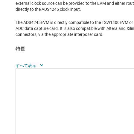
external clock source can be provided to the EVM and either r
directly to the ADS4245 clock input.
The ADS4245EVM is directly compatible to the TSW1400EVM or
ADC data capture card. It is also compatible with Altera and 
connectors, via the appropriate interposer card.
特長
Transformer coupled analog input path
Amplifier path based on the THS4509
Configurable CMOS or DDR LVDS parallel output modes
Transformer coupled clock input path
CDCE72010 Jitter Clock Synchronizer and Jitter Cleaner clock
DDR LVDS output and capture ability via TSW1400EVM or 
USB controlled for SPI access