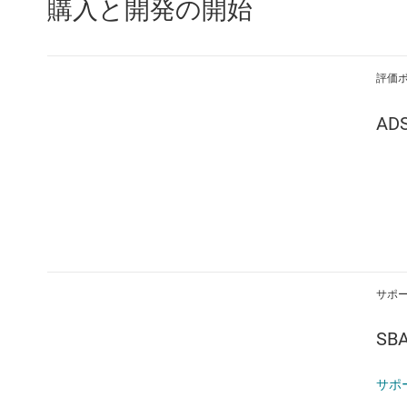
購入と開発の開始
評価
AD
サポ
SB
サポ