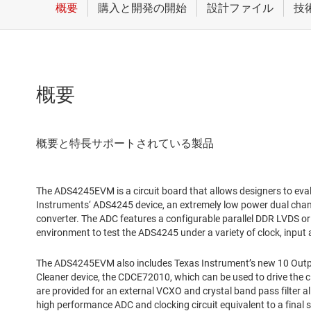
概要
The ADS4245EVM is a circuit board that allows designers to eva
Instruments‘ ADS4245 device, an extremely low power dual chann
converter. The ADC features a configurable parallel DDR LVDS o
environment to test the ADS4245 under a variety of clock, input 
The ADS4245EVM also includes Texas Instrument’s new 10 Output
Cleaner device, the CDCE72010, which can be used to drive the 
are provided for an external VCXO and crystal band pass filter a
high performance ADC and clocking circuit equivalent to a final s