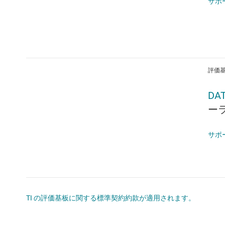
サポ
評価基板
DA
ーラ
サポ
TI の評価基板に関する標準契約約款が適用されます。