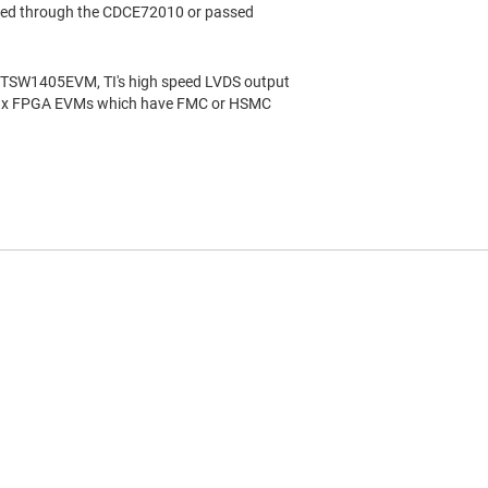
outed through the CDCE72010 or passed
 TSW1405EVM, TI's high speed LVDS output
Xilinx FPGA EVMs which have FMC or HSMC
ing circuit
TSW1405EVM capture card