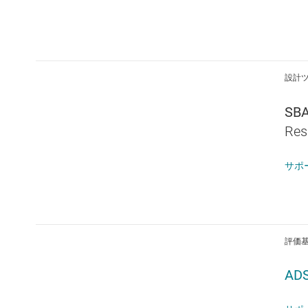
設計
SB
Res
サポ
評価基板
AD