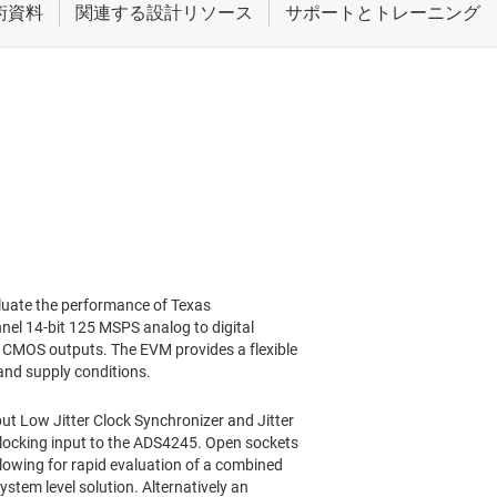
luate the performance of Texas
el 14-bit 125 MSPS analog to digital
r CMOS outputs. The EVM provides a flexible
and supply conditions.
 Low Jitter Clock Synchronizer and Jitter
clocking input to the ADS4245. Open sockets
llowing for rapid evaluation of a combined
ystem level solution. Alternatively an