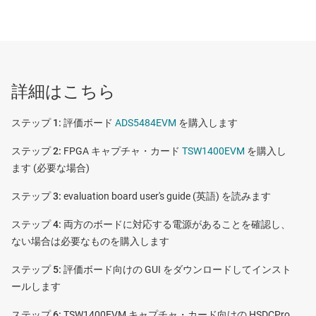
特長
トランス結合型アナログ入力パス
CDCE72010
—
10 出力、低ジッタのクロック シンセサイザ / ジッタ
CDCE72010 ジッタ・クロック・シンクロナイザおよ
クリーナ
詳細はこちら
び
ジッタ・クリーナのクロック処理回路
評価ボード
ADS5484EVM
を購入します
DDR LVDS 出力機能とキャプチャ機能
FPGA キャプチャ・カード
TSW1400EVM
を購入し
ます (必要な場合)
ADS5484
—
16 ビット、170MSPS AD コンバータ（ADC）
evaluation board user's guide (英語) を読みます
両方のボードに対応する電源があることを確認し、
ない場合は必要なものを購入します
評価ボード向けの GUI をダウンロードしてインスト
ールします
TSW1400EVM キャプチャ・カード向けの HSDCPro