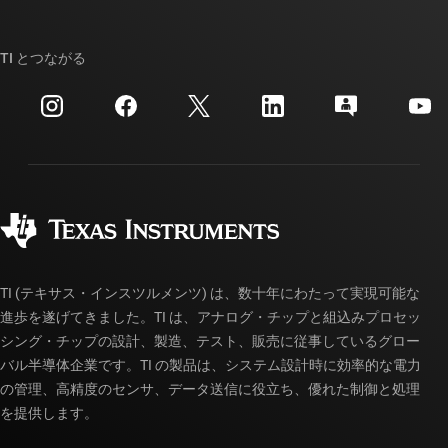
TI E2E™ 設計サポート・フォーラム
ストーリー | チップ開発の舞台裏
TI API スイート
クロスリファレンス検索
TI とつながる
イベント
myTI 法人アカウント
カスタマー・サポート・センター
投資家向け情報
配送、お支払い、および税金
パッケージ
製造
ご注文に関する FAQ
品質と信頼性
コーポレート・シティズンシップ
販売特約店
myTI アカウントの FAQ
TI (テキサス・インスツルメンツ) は、数十年にわたって実現可能な
進歩を遂げてきました。TI は、アナログ・チップと組込みプロセッ
シング・チップの設計、製造、テスト、販売に従事しているグロー
バル半導体企業です。TI の製品は、システム設計時に効率的な電力
の管理、高精度のセンサ、データ送信に役立ち、優れた制御と処理
を提供します。