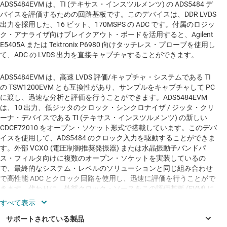
ADS5484EVM は、TI (テキサス・インスツルメンツ) の ADS5484 デ
バイスを評価するための回路基板です。このデバイスは、DDR LVDS
出力を採用した、16 ビット、170MSPS の ADC です。付属のロジッ
ク・アナライザ向けブレイクアウト・ボードを活用すると、Agilent
E5405A または Tektronix P6980 向けタッチレス・プローブを使用し
て、ADC の LVDS 出力を直接キャプチャすることができます。
ADS5484EVM は、高速 LVDS 評価/キャプチャ・システムである TI
の TSW1200EVM とも互換性があり、サンプルをキャプチャして PC
に渡し、迅速な分析と評価を行うことができます。ADS5484EVM
は、10 出力、低ジッタのクロック・シンクロナイザ / ジッタ・クリ
ーナ・デバイスである TI (テキサス・インスツルメンツ) の新しい
CDCE72010 をオープン・ソケット形式で搭載しています。このデバ
イスを使用して、ADS5484 のクロック入力を駆動することができま
す。外部 VCXO (電圧制御推奨発振器) または水晶振動子バンドパ
ス・フィルタ向けに複数のオープン・ソケットを実装しているの
で、最終的なシステム・レベルのソリューションと同じ組み合わせ
で高性能 ADC とクロック回路を使用し、迅速に評価を行うことがで
きます。代わりに、外部クロック・ソースをこの評価基板 (EVM) に
供給し、CDCE72010 経由で取り回すか、ADS5484 クロック入力に
直接渡すこともできます。